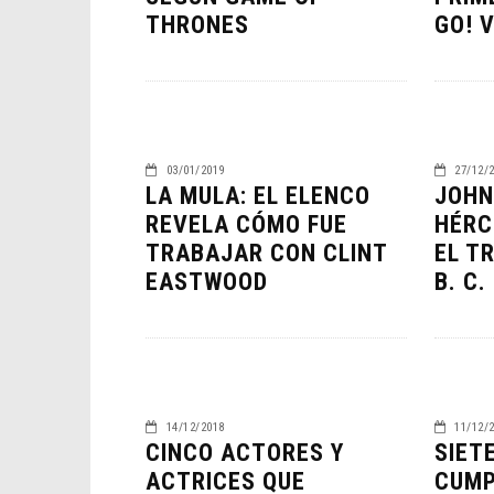
THRONES
GO! 
03/01/2019
27/12/
LA MULA: EL ELENCO
JOHN
REVELA CÓMO FUE
HÉRC
TRABAJAR CON CLINT
EL TR
EASTWOOD
B. C
ORLA
HABE
BAT
CINE
14/12/2018
11/12/
CINCO ACTORES Y
SIET
ACTRICES QUE
CUMP