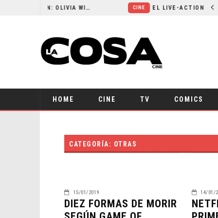
RESEÑA LA INVITACIÓN: OLIVIA WILDE REFLEXIONA SOBRE LA VIDA CONYUGAL
CINE
HOME
CINE
TV
COMICS
CATEGORÍA: OTRAS
15/01/2019
14/01/
DIEZ FORMAS DE MORIR
NETF
SEGÚN GAME OF
PRIM