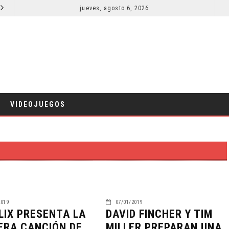
EL LIVE-ACTION DE ZELDA ELIGE A SU VILLANO
jueves, agosto 6, 2026
LA NOCHE DEL DEMONIO: ESTÁN ENTRE NOSOTROS – TRAILER FINAL
CINE
VIDEOJUEGOS
2019
07/01/2019
LIX PRESENTA LA
DAVID FINCHER Y TIM
ERA CANCIÓN DE
MILLER PREPARAN UNA