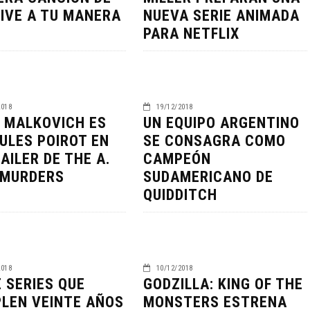
VIVE A TU MANERA
NUEVA SERIE ANIMADA
PARA NETFLIX
2018
19/12/2018
 MALKOVICH ES
UN EQUIPO ARGENTINO
ULES POIROT EN
SE CONSAGRA COMO
AILER DE THE A.
CAMPEÓN
. MURDERS
SUDAMERICANO DE
NDO BLOOM AFIRMA
QUIDDITCH
R RECHAZADO SER
SPIDER-MAN: UN NUEVO
MAN
DÍA ESTÁ IMPARABLE
05/08/2026
05/08/2026
CINE
2018
10/12/2018
E SERIES QUE
GODZILLA: KING OF THE
LEN VEINTE AÑOS
MONSTERS ESTRENA