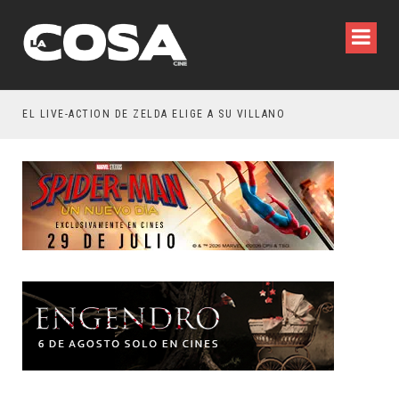
WILDE REFLEXIONA SOBRE LA VIDA CONYUGAL
EL LIVE-ACTION DE ZELDA ELIGE A SU VILLANO