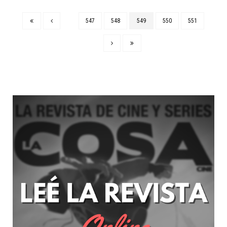
547
548
549
550
551