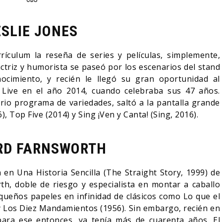
ESLIE JONES
rículum la reseña de series y películas, simplemente,
ctriz y humorista se paseó por los escenarios del stand
cimiento, y recién le llegó su gran oportunidad al
 Live en el año 2014, cuando celebraba sus 47 años.
rio programa de variedades, saltó a la pantalla grande
 Top Five (2014) y Sing ¡Ven y Canta! (Sing, 2016).
RD FARNSWORTH
 en Una Historia Sencilla (The Straight Story, 1999) de
h, doble de riesgo y especialista en montar a caballo
ueños papeles en infinidad de clásicos como Lo que el
 y Los Diez Mandamientos (1956). Sin embargo, recién en
 para ese entonces, ya tenía más de cuarenta años. El