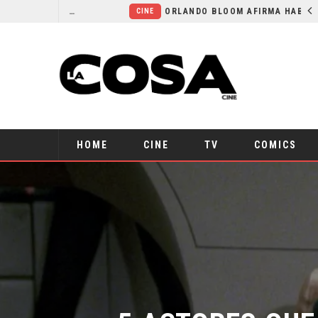
LA NOCHE DEL DEMONIO: ESTÁN ENTRE NOSOTROS – TRAILER FINAL
ORLANDO BLOOM AFIRMA HABER RECHAZADO SER BATMAN
CINE
HOME
CINE
TV
COMICS
5 ACTORES QUE 