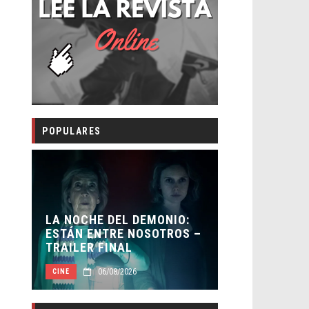
POPULARES
DEL DEMONIO:
ORLANDO BLOOM AFIRMA
RE NOSOTROS –
HABER RECHAZADO SER
INAL
BATMAN
08/2026
05/08/2026
CINE