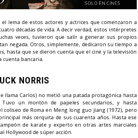
r el lema de estos actores y actrices que comenzaron a
cuatro décadas de vida. A decir verdad, estos intérpretes
uchas veces, tuvieron que salir a generar sus propios
tan negada. Otros, simplemente, dedicaron su tiempo a
os, hasta que se dieron cuenta que el cine y la televisión
la cuenta bancaria.
UCK NORRIS
 se llama Carlos) no metió una patada protagónica hasta
G
DESTIN DANIEL CRETTON
LA NOCHE 
. Tuvo un montón de papeles secundarios, y hasta
:
SOBRE LA CANCELACIÓN
ESTÁN ENT
l coliseo de Roma en Meng long guo jiang (1972), pero
DE WONDER MAN
TRAILER F
principal más cerquita de sus cuarenta años. Hasta ese
04/08/2026
06/
TV
CINE
campeón de karate y experto en otras artes marciales
a al Hollywood de súper acción.