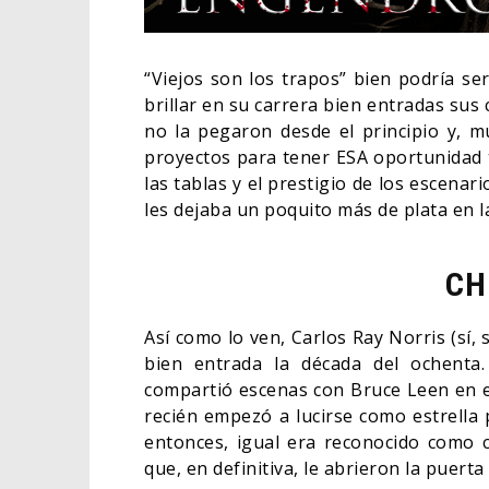
“Viejos son los trapos” bien podría se
brillar en su carrera bien entradas sus 
no la pegaron desde el principio y, m
proyectos para tener ESA oportunidad 
las tablas y el prestigio de los escenari
les dejaba un poquito más de plata en 
CH
Así como lo ven, Carlos Ray Norris (sí,
¿PODRÍA COLLEEN WIN
bien entrada la década del ochenta
APARECER EN DAREDEVIL
compartió escenas con Bruce Leen en e
BORN AGAIN?
recién empezó a lucirse como estrella 
05/08/2026
COMICS
entonces, igual era reconocido como 
que, en definitiva, le abrieron la puert