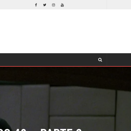
¿PODRÍA COLLEEN WING APARECER EN DAREDEVIL: BORN AGAIN?
TV
 40 – PARTE 2