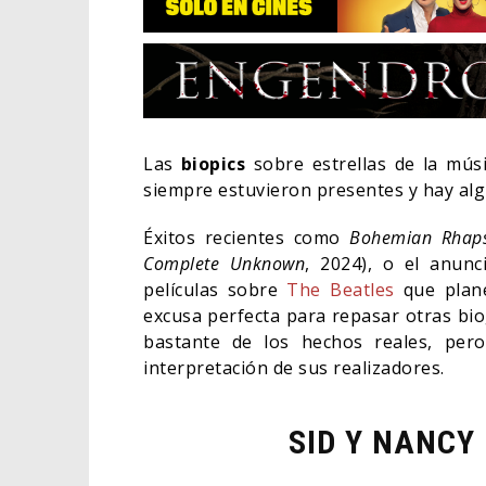
Las
biopics
sobre estrellas de la mú
siempre estuvieron presentes y hay alg
Éxitos recientes como
Bohemian Rhap
Complete Unknown
, 2024), o el anun
películas sobre
The Beatles
que plane
excusa perfecta para repasar otras bio
bastante de los hechos reales, pero
LA NOCHE DEL DEMONIO:
E ZELDA
ESTÁN ENTRE NOSOTROS –
¿POR
interpretación de sus realizadores.
NO
TRAILER FINAL
SIGU
06/08/2026
CINE
CINE
SID Y NANCY 