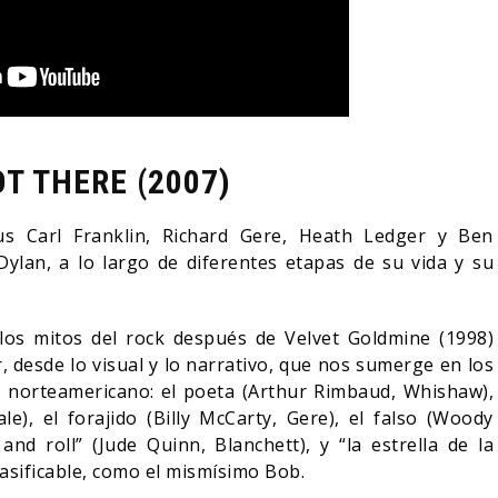
OT THERE (2007)
cus Carl Franklin, Richard Gere, Heath Ledger y Ben
lan, a lo largo de diferentes etapas de su vida y su
os mitos del rock después de Velvet Goldmine (1998)
r, desde lo visual y lo narrativo, que nos sumerge en los
r norteamericano: el poeta (Arthur Rimbaud, Whishaw),
le), el forajido (Billy McCarty, Gere), el falso (Woody
 and roll” (Jude Quinn, Blanchett), y “la estrella de la
clasificable, como el mismísimo Bob.