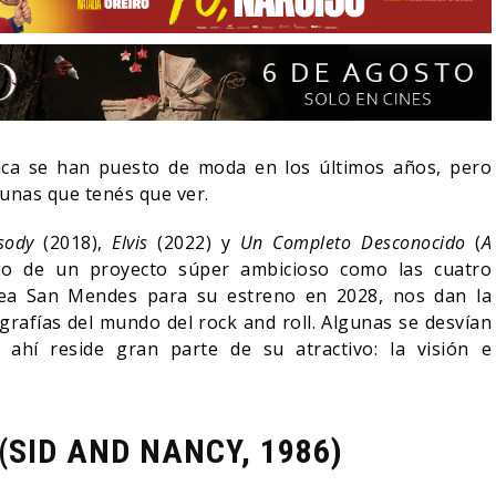
sica se han puesto de moda en los últimos años, pero
unas que tenés que ver.
sody
(2018),
Elvis
(2022) y
Un Completo Desconocido
(
A
cio de un proyecto súper ambicioso como las cuatro
a San Mendes para su estreno en 2028, nos dan la
grafías del mundo del rock and roll. Algunas se desvían
 ahí reside gran parte de su atractivo: la visión e
SECUELA DE JURASSIC
 QUÉ FREE GUY 2
WORLD REBIRTH PIERDE
E EN EL LIMBO?
DIRECTOR
07/08/2026
07/08/2026
CINE
(SID AND NANCY, 1986)