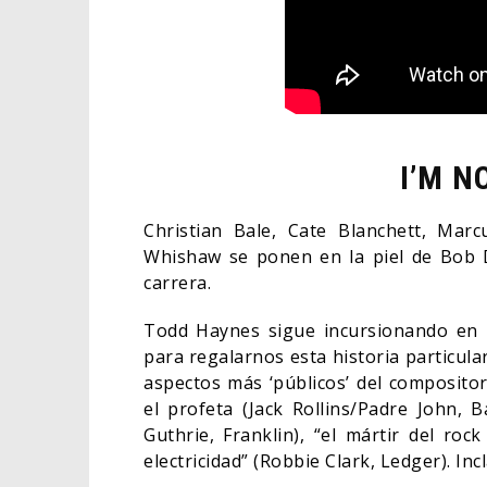
I’M N
Christian Bale, Cate Blanchett, Mar
Whishaw se ponen en la piel de Bob Dy
carrera.
Todd Haynes sigue incursionando en l
para regalarnos esta historia particula
aspectos más ‘públicos’ del composito
el profeta (Jack Rollins/Padre John, Ba
Guthrie, Franklin), “el mártir del rock
electricidad” (Robbie Clark, Ledger). In