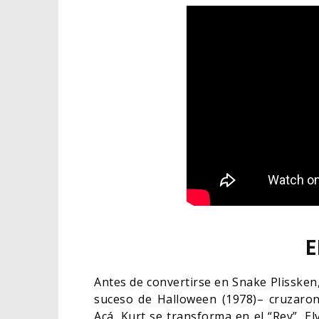
E
Antes de convertirse en Snake Plissken,
suceso de Halloween (1978)– cruzaron 
Acá, Kurt se transforma en el “Rey”, El