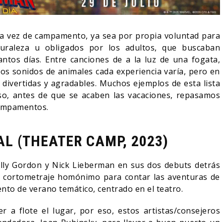
a vez de campamento, ya sea por propia voluntad para
aturaleza u obligados por los adultos, que buscaban
ntos días. Entre canciones de a la luz de una fogata,
os sonidos de animales cada experiencia varía, pero en
 divertidas y agradables. Muchos ejemplos de esta lista
so, antes de que se acaben las vacaciones, repasamos
campamentos.
L (THEATER CAMP, 2023)
RÍA COLLEEN WING
olly Gordon y Nick Lieberman en sus dos debuts detrás
ECER EN DAREDEVIL:
EL LIVE-ACTION DE ZELD
el cortometraje homónimo para contar las aventuras de
 AGAIN?
ELIGE A SU VILLANO
to de verano temático, centrado en el teatro.
05/08/2026
06/08/2026
S
CINE
a flote el lugar, por eso, estos artistas/consejeros