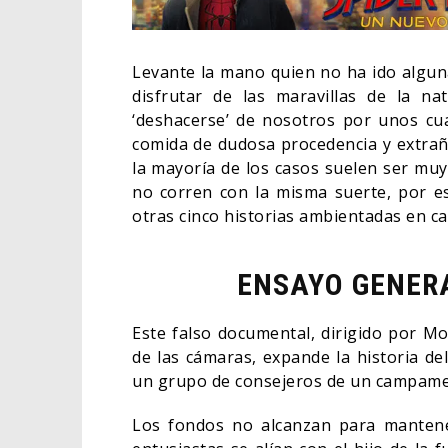
Levante la mano quien no ha ido algun
disfrutar de las maravillas de la n
‘deshacerse’ de nosotros por unos cua
comida de dudosa procedencia y extrañ
la mayoría de los casos suelen ser muy
no corren con la misma suerte, por e
otras cinco historias ambientadas en 
ENSAYO GENERA
¿POD
Este falso documental, dirigido por M
SPIDER-MAN: UN NUEVO
APAR
de las cámaras, expande la historia d
DÍA ESTÁ IMPARABLE
BORN
un grupo de consejeros de un campamen
05/08/2026
CINE
COMIC
Los fondos no alcanzan para mantener 