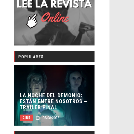
POPULARES
LA NOCHE DEL DEMONIO:
ORLANDO B
A
ESTÁN ENTRE NOSOTROS –
HABER REC
TRAILER FINAL
BATMAN
06/08/2026
05/0
CINE
CINE