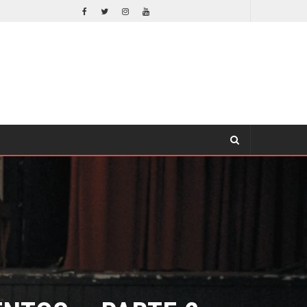
¿PODRÍA COLLEEN WING APARECER EN DAREDEVIL: BORN AGAIN?
CINE
TOS – PARTE 2