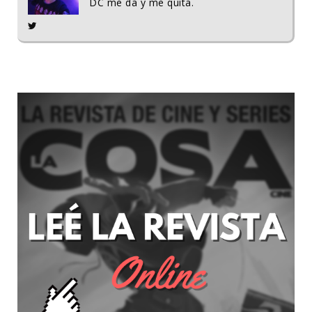
DC me da y me quita.