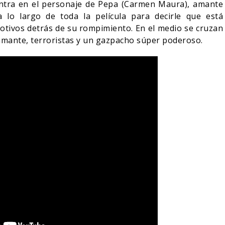
ntra en el personaje de Pepa (Carmen Maura), amante
a lo largo de toda la película para decirle que está
otivos detrás de su rompimiento. En el medio se cruzan
 amante, terroristas y un gazpacho súper poderoso.