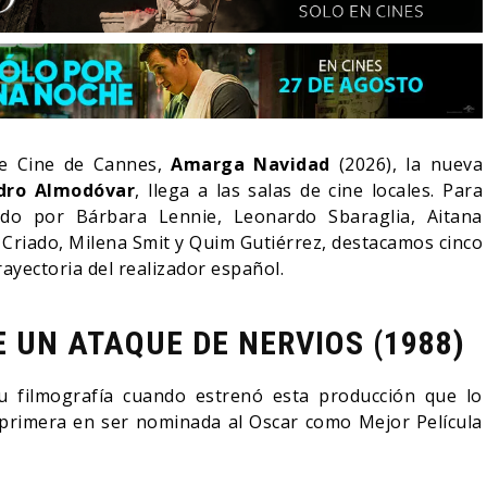
de Cine de Cannes,
Amarga Navidad
(2026), la nueva
dro Almodóvar
, llega a las salas de cine locales. Para
do por Bárbara Lennie, Leonardo Sbaraglia, Aitana
 Criado, Milena Smit y Quim Gutiérrez, destacamos cinco
ayectoria del realizador español.
 UN ATAQUE DE NERVIOS (1988)
ELA DE JURASSIC
RESEÑA LA INVITACIÓN:
D REBIRTH PIERDE
OLIVIA WILDE REFLEXION
CTOR
SOBRE LA VIDA CONYUGA
u filmografía cuando estrenó esta producción que lo
a primera en ser nominada al Oscar como Mejor Película
07/08/2026
06/08/2026
CINE