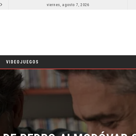
viernes, agosto 7, 2026
¿POR QUÉ FREE GUY 2 SIGUE EN EL LIMBO?
CINE
CINE
VIDEOJUEGOS
S DE PEDRO ALMODÓVAR 