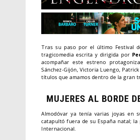
Tras su paso por el último Festival 
tragicomedia escrita y dirigida por
Pe
acompañar este estreno protagoniza
Sánchez-Gijón, Victoria Luengo, Patrick
títulos que amamos dentro de la gran tr
MUJERES AL BORDE DE
MONIO:
SECU
OTROS –
¿POR QUÉ FREE GUY 2
WORL
SIGUE EN EL LIMBO?
DIRE
Almodóvar ya tenía varias joyas en s
catapultó fuera de su España natal; l
07/08/2026
CINE
CINE
Internacional.