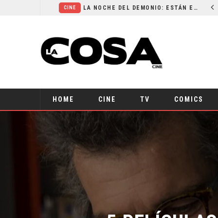
EL LIVE-ACTION DE ZELDA ELIGE A SU VILLANO
LA NOCHE DEL DEMONIO: ESTÁN ENTRE NOSOTROS – TRAILER FINAL
CINE
HOME
CINE
TV
COMICS
5 PELÍCULA