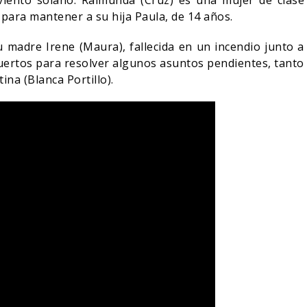
iento solano. Raimunda (Cruz) es una mujer de clase
 para mantener a su hija Paula, de 14 años.
 madre Irene (Maura), fallecida en un incendio junto a
muertos para resolver algunos asuntos pendientes, tanto
na (Blanca Portillo).