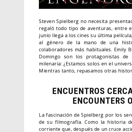
Steven Spielberg no necesita presentac
regaló todo tipo de aventuras, entre el
junio llega a los cines su última película
al género de la mano de una histo
colaboradores más habituales. Emily B
Domingo son los protagonistas de 
milenaria: ¿Estamos solos en el univer
Mientras tanto, repasamos otras histor
ENCUENTROS CERCA
RESEÑA LA INVITACIÓN:
ENCOUNTERS OF
NUEVO
OLIVIA WILDE REFLEXIONA
EL L
BLE
SOBRE LA VIDA CONYUGAL
ELIG
La fascinación de Spielberg por los se
06/08/2026
CINE
CINE
de su filmografía. Como la historia
corriente que, después de un cruce acc