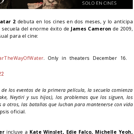
atar 2
debuta en los cines en dos meses, y lo anticipa
a secuela del enorme éxito de
James Cameron
de 2009,
ual para el cine:
arTheWayOfWater
. Only in theaters December 16.
22
e los eventos de la primera película, la secuela comienza
NDO BLOOM AFIRMA
Jake, Neytiri y sus hijos), los problemas que los siguen, los
R RECHAZADO SER
SPIDER-MAN: UN NUEVO
s a otros, las batallas que luchan para mantenerse con vida
MAN
DÍA ESTÁ IMPARABLE
sis oficial.
05/08/2026
05/08/2026
CINE
ter
incluye a
Kate Winslet, Edie Falco, Michelle Yeoh,