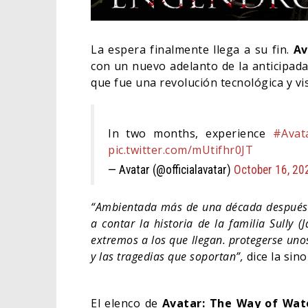
La espera finalmente llega a su fin.
Av
con un nuevo adelanto de la anticipad
que fue una revolución tecnológica y vis
In two months, experience
#Avat
pic.twitter.com/mUtifhr0JT
— Avatar (@officialavatar)
October 16, 20
“Ambientada más de una década después d
ORLA
a contar la historia de la familia Sully (
HABE
extremos a los que llegan. protegerse uno
BAT
y las tragedias que soportan”,
dice la sinop
CINE
El elenco de
Avatar: The Way of Wa