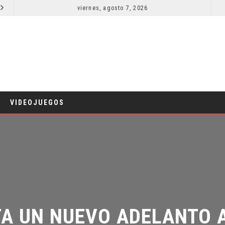
viernes, agosto 7, 2026
LA NOCHE DEL DEMONIO: ESTÁN ENTRE NOSOTROS – TRAILER FINAL
CINE
C
VIDEOJUEGOS
A UN NUEVO ADELANTO A 