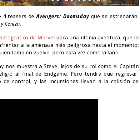
de 4 teasers de
Avengers: Doomsday
que se estrenarán,
 y Ceniza
.
matográfico de Marvel
para una última aventura, que lo
nfrentar a la amenaza más peligrosa hasta el momento:
ien también vuelve, pero esta vez como villano.
y nos muestra a Steve, lejos de su rol como el Capitán
eligió al final de Endgame. Pero tendrá que regresar,
 de control, y las incursiones llevan a la colisión de
NDO BLOOM AFIRMA
R RECHAZADO SER
SPIDER-MAN: UN NUEVO
MAN
DÍA ESTÁ IMPARABLE
05/08/2026
05/08/2026
CINE