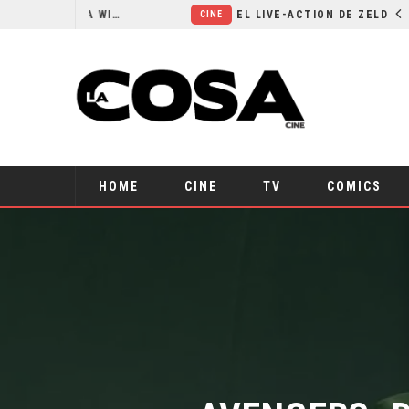
RESEÑA LA INVITACIÓN: OLIVIA WILDE REFLEXIONA SOBRE LA VIDA CONYUGAL
EL LIVE-ACTION DE ZELDA ELIGE A SU VILLANO
CINE
HOME
CINE
TV
COMICS
AVENGERS: D