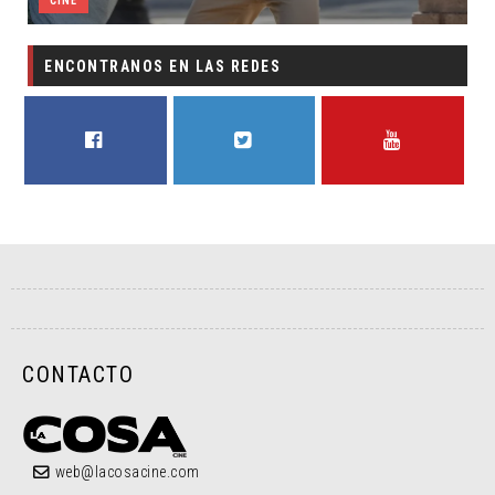
INE
CINE
ENCONTRANOS EN LAS REDES
FACEBOOK
TWITTER
YOUTUBE
CONTACTO
web@lacosacine.com