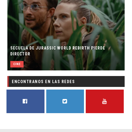
CUELA DE JURASSIC WORLD REBIRTH PIERDE
RESEÑA 
RECTOR
SOBRE L
INE
CINE
ENCONTRANOS EN LAS REDES
FACEBOOK
TWITTER
YOUTUBE