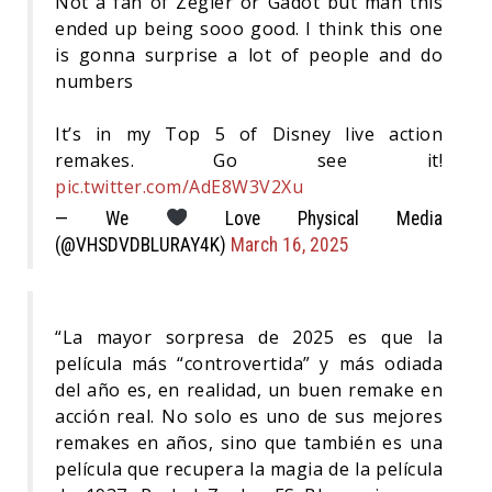
Not a fan of Zegler or Gadot but man this
ended up being sooo good. I think this one
is gonna surprise a lot of people and do
numbers
It’s in my Top 5 of Disney live action
remakes. Go see it!
pic.twitter.com/AdE8W3V2Xu
— We
Love Physical Media
(@VHSDVDBLURAY4K)
March 16, 2025
“La mayor sorpresa de 2025 es que la
película más “controvertida” y más odiada
del año es, en realidad, un buen remake en
acción real. No solo es uno de sus mejores
remakes en años, sino que también es una
película que recupera la magia de la película