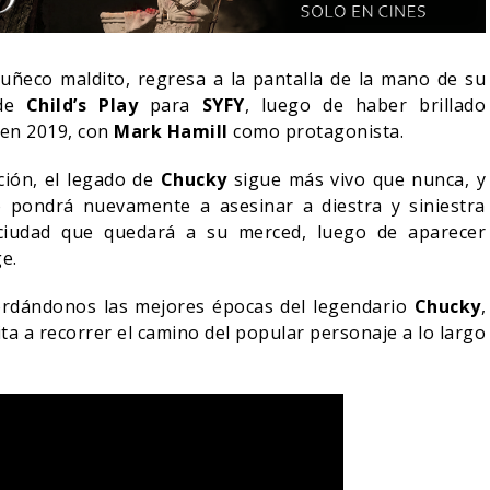
muñeco maldito, regresa a la pantalla de la mano de su
 de
Child’s Play
para
SYFY
, luego de haber brillado
 en 2019, con
Mark Hamill
como protagonista.
ción, el legado de
Chucky
sigue más vivo que nunca, y
 pondrá nuevamente a asesinar a diestra y siniestra
ciudad que quedará a su merced, luego de aparecer
e.
ordándonos las mejores épocas del legendario
Chucky
,
ta a recorrer el camino del popular personaje a lo largo
NDO BLOOM AFIRMA
R RECHAZADO SER
SPIDER-MAN: UN NUEVO
MAN
DÍA ESTÁ IMPARABLE
05/08/2026
05/08/2026
CINE