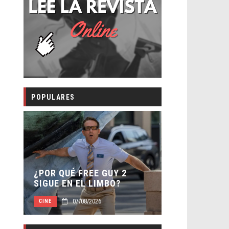
POPULARES
SECUELA DE
 –
¿POR QUÉ FREE GUY 2
WORLD REBI
SIGUE EN EL LIMBO?
DIRECTOR
07/08/2026
07/0
CINE
CINE