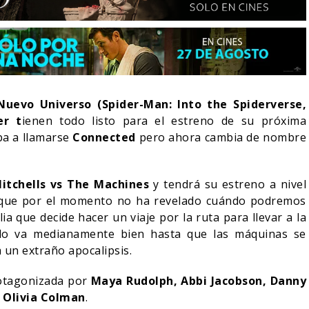
Nuevo Universo (Spider-Man: Into the Spiderverse,
er t
ienen todo listo para el estreno de su próxima
ba a llamarse
Connected
pero ahora cambia de nombre
tchells vs The Machines
y tendrá su estreno a nivel
, que por el momento no ha revelado cuándo podremos
lia que decide hacer un viaje por la ruta para llevar a la
LA NOCHE DEL DEMONIO:
IVE-ACTION DE ZELDA
ESTÁN ENTRE NOSOTROS
Todo va medianamente bien hasta que las máquinas se
E A SU VILLANO
TRAILER FINAL
 un extraño apocalipsis.
06/08/2026
06/08/2026
CINE
otagonizada por
Maya Rudolph, Abbi Jacobson, Danny
y
Olivia Colman
.