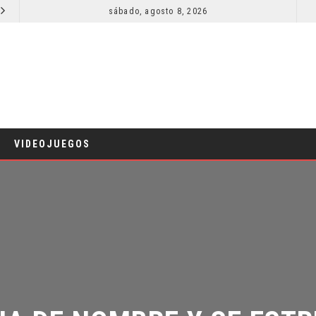
sábado, agosto 8, 2026
RESEÑA LA INVITACIÓN: OLIVIA WILDE REFLEXIONA SOBRE LA VIDA CONYUGAL
CINE
VIDEOJUEGOS
 DE NOMBRE Y SE ESTRE