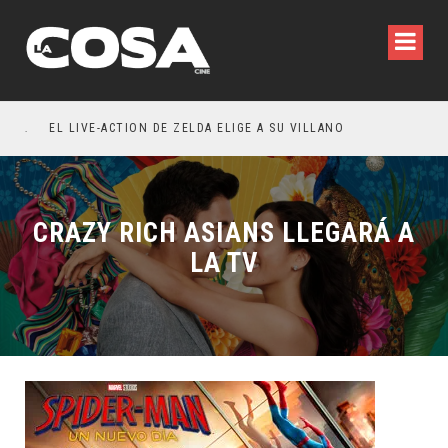
EÑA LA INVITACIÓN: OLIVIA WILDE REFLEXIONA SOBRE LA VIDA CONYUGAL
EL LIVE-ACTION DE ZELDA ELIGE A SU VILLANO
CRAZY RICH ASIANS LLEGARÁ A
LA TV