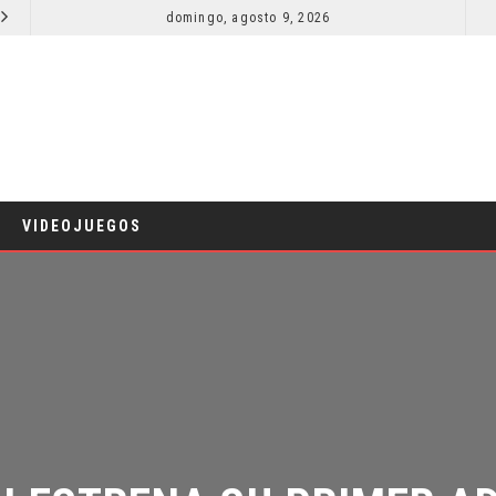
domingo, agosto 9, 2026
RESEÑA LA INVITACIÓN: OLIVIA WILDE REFLEXIONA SOBRE LA VIDA CONYUGAL
CINE
CINE
VIDEOJUEGOS
II ESTRENA SU PRIMER AD