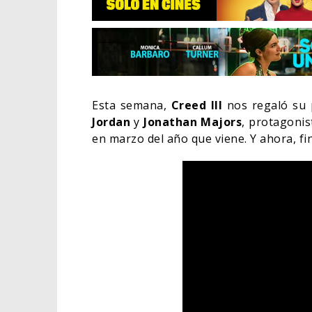
Esta semana,
Creed III
nos regaló su 
Jordan
y
Jonathan Majors
, protagonis
en marzo del año que viene. Y ahora, fi
EL LIVE-ACTION DE ZELDA
ELIGE A SU VILLANO
06/08/2026
CINE