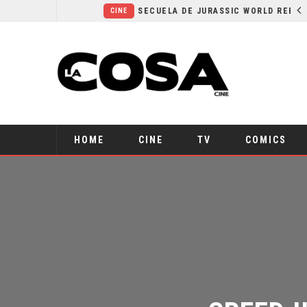
¿POR QUÉ FREE GUY 2 SIGUE EN EL LIMBO?
SECUELA DE JURASSIC WORLD REBIRTH PIERDE DIRECTOR
CINE
HOME
CINE
TV
COMICS
CREED I