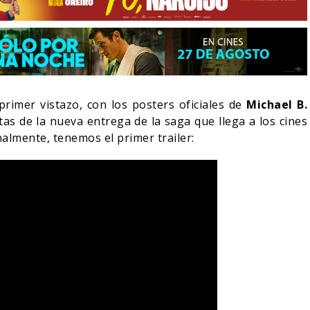
primer vistazo, con los posters oficiales de
Michael B.
tas de la nueva entrega de la saga que llega a los cines
nalmente, tenemos el primer trailer:
LA NOCHE DEL DEMONIO:
ESTÁN ENTRE NOSOTROS –
¿POR QUÉ FREE G
TRAILER FINAL
SIGUE EN EL LIM
06/08/2026
07/08/2026
CINE
CINE