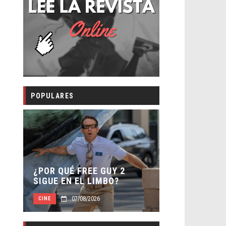
POPULARES
SECUELA DE 
¿POR QUÉ FREE GUY 2
WORLD REBIR
SIGUE EN EL LIMBO?
DIRECTOR
07/08/2026
07/08/2
CINE
CINE