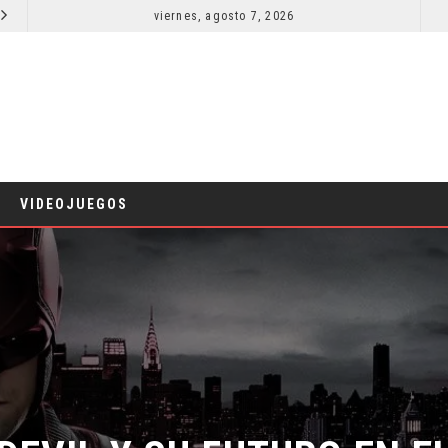
viernes, agosto 7, 2026
RESEÑA LA INVITACIÓN: OLIVIA WILDE REFLEXIONA SOBRE LA VIDA CONYUGAL
CINE
CINE
VIDEOJUEGOS
EVIL Y SU FUTURO EN EL