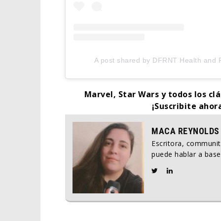
A post shared by DFRNT Health and F
Marvel, Star Wars y todos los clá
¡Suscribite ahor
MACA REYNOLDS
Escritora, communi
puede hablar a base