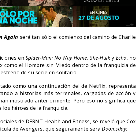
rn Again
será tan sólo el comienzo del camino de Charlie
iciones en
Spider-Man: No Way Home
,
She-Hulk
y
Echo
, no
ox como el Hombre sin Miedo dentro de la franquicia de
estreno de su serie en solitario.
tado como una continuación del de Netflix, representa
ndo a historias más terrenales, cargadas de acción y
LA NOCHE DEL DEMONIO:
han mostrado anteriormente. Pero eso no significa que
E-ACTION DE ZELDA
ESTÁN ENTRE NOSOTROS –
 los héroes de la franquicia.
A SU VILLANO
TRAILER FINAL
ociales de DFRNT Health and Fitness, se reveló que Cox
06/08/2026
06/08/2026
CINE
lícula de Avengers, que seguramente será
Doomsday
: