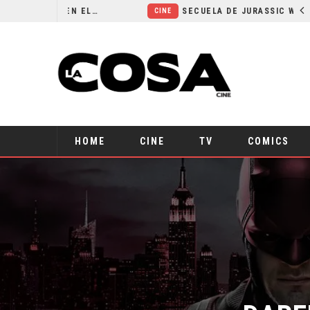
¿POR QUÉ FREE GUY 2 SIGUE EN EL LIMBO?
SECUELA DE JURASSIC WORLD REBIRTH PIERDE DIRECTOR
CINE
HOME
CINE
TV
COMICS
DARED