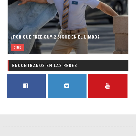
S
¿POR QUÉ FREE GUY 2 SIGUE EN EL LIMBO?
D
CINE
ENCONTRANOS EN LAS REDES
FACEBOOK
TWITTER
YOUTUBE