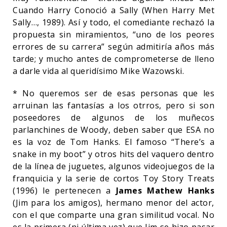
Cuando Harry Conoció a Sally (When Harry Met
Sally…, 1989). Así y todo, el comediante rechazó la
propuesta sin miramientos, “uno de los peores
errores de su carrera” según admitiría años más
tarde; y mucho antes de comprometerse de lleno
a darle vida al queridísimo Mike Wazowski.
* No queremos ser de esas personas que les
arruinan las fantasías a los otrros, pero si son
poseedores de algunos de los muñecos
parlanchines de Woody, deben saber que ESA no
es la voz de Tom Hanks. El famoso “There’s a
snake in my boot” y otros hits del vaquero dentro
de la línea de juguetes, algunos videojuegos de la
franquicia y la serie de cortos Toy Story Treats
(1996) le pertenecen a
James Mathew Hanks
(Jim para los amigos), hermano menor del actor,
con el que comparte una gran similitud vocal. No
es la primera (ni última vez) que Jim se hizo pasar