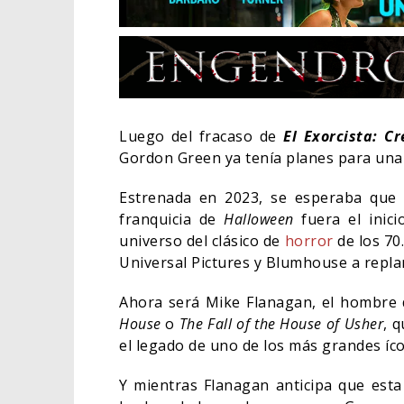
Luego del fracaso de
El Exorcista: C
Gordon Green ya tenía planes para una
Estrenada en 2023, se esperaba que la
franquicia de
Halloween
fuera el inici
universo del clásico de
horror
de los 70.
Universal Pictures y Blumhouse a replan
Ahora será Mike Flanagan, el hombre
EL LIVE
ELIGE A
House
o
The Fall of the House of Usher
, 
el legado de uno de los más grandes íc
CINE
Y mientras Flanagan anticipa que esta