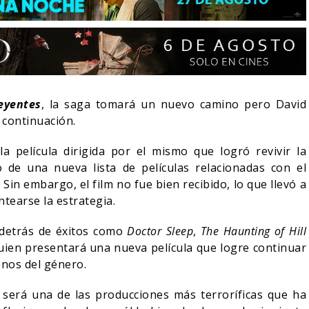
reyentes
, la saga tomará un nuevo camino pero David
 continuación.
 película dirigida por el mismo que logró revivir la
o de una nueva lista de películas relacionadas con el
 Sin embargo, el film no fue bien recibido, lo que llevó a
tearse la estrategia.
LA NOCHE DEL DEMONIO:
 detrás de éxitos como
Doctor Sleep
,
The Haunting of Hill
-ACTION DE ZELDA
ESTÁN ENTRE NOSOTROS –
 SU VILLANO
TRAILER FINAL
quien presentará una nueva película que logre continuar
onos del género.
06/08/2026
06/08/2026
CINE
 será una de las producciones más terroríficas que ha