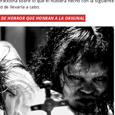
eflexiona sobre lo que él hubiera hecho con la siguiente
 de llevarla a cabo.
S DE HORROR QUE HONRAN A LA ORIGINAL