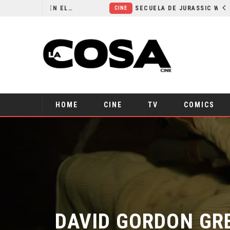
¿POR QUÉ FREE GUY 2 SIGUE EN EL LIMBO?
SECUELA DE JURASSIC WORLD REBIRTH PIERDE DIRECTOR
CINE
HOME
CINE
TV
COMICS
DAVID GORDON GRE