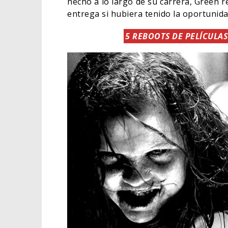
hecho a lo largo de su carrera, Green r
entrega si hubiera tenido la oportunidad
5 REBOOTS DE PELÍCULA