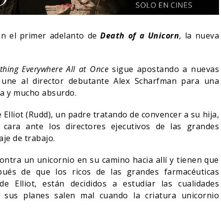
an el primer adelanto de
Death of a Unicorn
, la nueva
ything Everywhere All at Once
sigue apostando a nuevas
e une al director debutante Alex Scharfman para una
ia y mucho absurdo.
 Elliot (Rudd), un padre tratando de convencer a su hija,
cara ante los directores ejecutivos de las grandes
aje de trabajo.
DO BLOOM AFIRMA
ntra un unicornio en su camino hacia allí y tienen que
 RECHAZADO SER
SPIDER-MAN: UN NUEVO
pués de que los ricos de las grandes farmacéuticas
AN
DÍA ESTÁ IMPARABLE
e Elliot, están decididos a estudiar las cualidades
, sus planes salen mal cuando la criatura unicornio
05/08/2026
05/08/2026
CINE