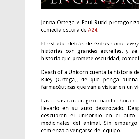
Jenna Ortega y Paul Rudd protagoniz
comedia oscura de
A24
.
El estudio detrás de éxitos como
Ever
historias con grandes estrellas, y s
historia que promete oscuridad, comed
Death of a Unicorn cuenta la historia de
Riley (Ortega), de que ponga buena 
farmacéuticas que van a visitar en un vi
ORLAN
Las cosas dan un giro cuando chocan co
HABER
llevarlo en su auto destrozado. Des
BATM
descubren el unicornio en el auto d
medicinales del animal. Sin embargo
CINE
comienza a vengarse del equipo.