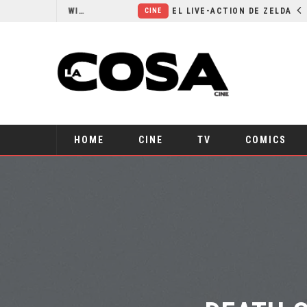
RESEÑA LA INVITACIÓN: OLIVIA WILDE REFLEXIONA SOBRE LA VIDA CONYUGAL
EL LIVE-ACTION DE ZELDA ELIGE A SU VILLANO
CINE
HOME
CINE
TV
COMICS
DEATH O