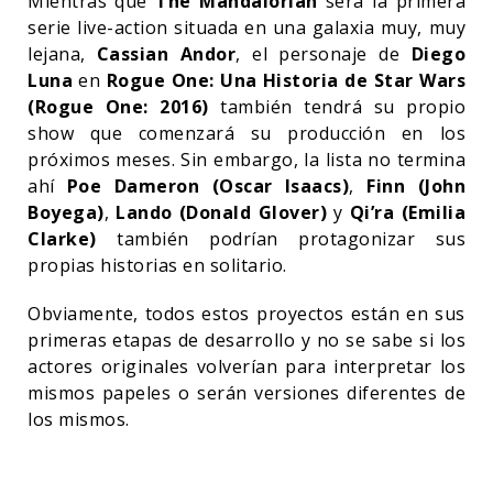
Mientras que
The Mandalorian
será la primera
serie live-action situada en una galaxia muy, muy
lejana,
Cassian Andor
, el personaje de
Diego
Luna
en
Rogue One: Una Historia de Star Wars
(Rogue One: 2016)
también tendrá su propio
show que comenzará su producción en los
próximos meses. Sin embargo, la lista no termina
ahí
Poe Dameron (Oscar Isaacs)
,
Finn (John
Boyega)
,
Lando (Donald Glover)
y
Qi’ra (Emilia
Clarke)
también podrían protagonizar sus
propias historias en solitario.
Obviamente, todos estos proyectos están en sus
primeras etapas de desarrollo y no se sabe si los
actores originales volverían para interpretar los
mismos papeles o serán versiones diferentes de
los mismos.