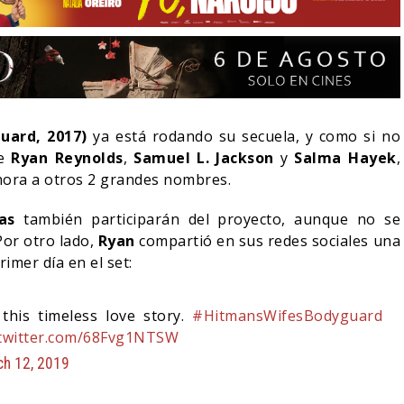
uard, 2017)
ya está rodando su secuela, y como si no
de
Ryan Reynolds
,
Samuel L. Jackson
y
Salma Hayek
,
ora a otros 2 grandes nombres.
as
también participarán del proyecto, aunque no se
Por otro lado,
Ryan
compartió en sus redes sociales una
rimer día en el set:
LA NOCHE DEL DEMONIO:
IVE-ACTION DE ZELDA
ESTÁN ENTRE NOSOTROS
this timeless love story.
#HitmansWifesBodyguard
E A SU VILLANO
TRAILER FINAL
.twitter.com/68Fvg1NTSW
06/08/2026
06/08/2026
CINE
h 12, 2019