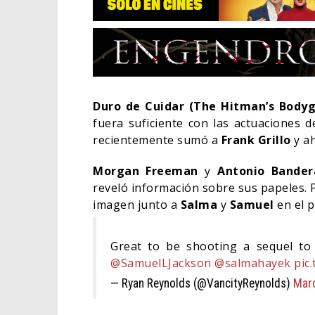
Duro de Cuidar (The Hitman’s Bodyg
fuera suficiente con las actuaciones 
recientemente sumó a
Frank Grillo
y ah
Morgan Freeman
y
Antonio Bander
reveló información sobre sus papeles. 
imagen junto a
Salma
y
Samuel
en el p
EL L
Great to be shooting a sequel to 
ELIG
@SamuelLJackson
@salmahayek
pic
CINE
— Ryan Reynolds (@VancityReynolds)
Marc