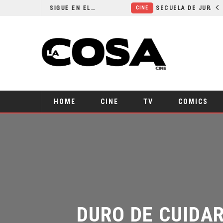
¿POR QUÉ FREE GUY 2 SIGUE EN EL LIMBO?
SECUELA DE JURASSIC WORLD REBIRTH PIERDE DIRECTOR
CINE
HOME
CINE
TV
COMICS
DURO DE CUIDAR