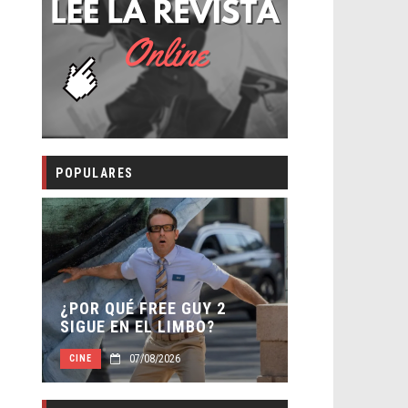
POPULARES
SECUELA DE
 –
¿POR QUÉ FREE GUY 2
WORLD REBI
SIGUE EN EL LIMBO?
DIRECTOR
07/08/2026
07/0
CINE
CINE