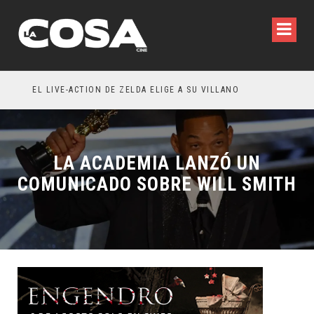
LA INVITACIÓN: OLIVIA WILDE REFLEXIONA SOBRE LA VIDA CONYUGAL
EL LIVE-ACTION DE ZELDA ELIGE A SU VILLANO
LA ACADEMIA LANZÓ UN
COMUNICADO SOBRE WILL SMITH