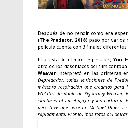
Después de no rendir como era esper
(The Predator, 2018)
pasó por varios r
película cuenta con 3 finales diferentes
El artista de efectos especiales,
Yuri 
otro de los desenlaces del film contaba
Weaver
interpretó en las primeras 
Depredador, todas variaciones de Predator
máscara respiración que creamos para la
DEST
Watkins, la doble de Sigourney Weaver, l
SOBR
similares al Facehugger y los cortaron.
DE W
pero tuve que hacerlo. Michael Diner y 
TV
rápidamente. Pronto, más fotos del detrás