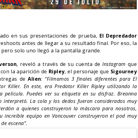
ado en sus presentaciones de prueba,
El Depredador
eshoots antes de llegar a su resultado final. Por eso, la
, pero solo uno llegó a la pantalla grande.
Everson
, reveló a través de su cuenta de
Instagram
que
 con la aparición de
Ripley
, el personaje que
Sigourney
entregas de
Alien
:
“
Filmamos 3 finales diferentes para El
 Killer. En este, era Predator Killer Ripley utilizando la
 película. Puedes ver su etiqueta en su disfraz. Breanna
IN DANIEL CRETTON
o interpretó. La cola y los dedos fueron considerados muy
E LA CANCELACIÓN
MONSTER – TEMPORADA 
 Perdón a quienes construyeron la máscara para nosotros,
ONDER MAN
PRIMERAS IMÁGENES
su increíble equipo en Vancouver construyeron el pod muy
04/08/2026
04/08/2026
TV
 de escena”.