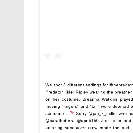
We shot 3 different endings for #thepredato
Predator Killer Ripley wearing the breathe
on her costume. Breanna Watkins played
moving “fingers” and “tail” were deemed 
someone…
Sorry @jon_k_miller who he
@saratheterra @ape5150 Zac Teller and 
amazing Vancouver crew made the pod. Al