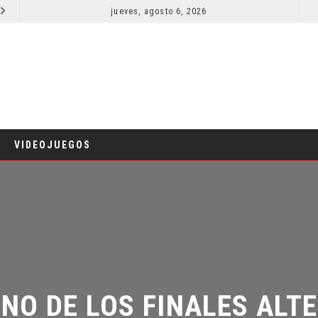
jueves, agosto 6, 2026
¿PODRÍA COLLEEN WING APARECER EN DAREDEVIL: BORN AGAIN?
COMICS
TV
VIDEOJUEGOS
NO DE LOS FINALES ALTER