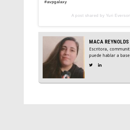
#avpgalaxy
A post shared by
Yuri Everso
MACA REYNOLDS
Escritora, communi
puede hablar a base