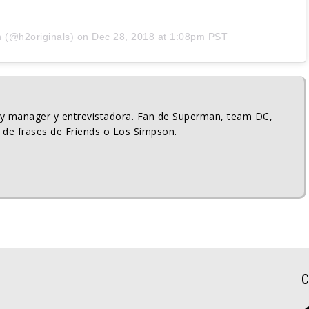
n
(@h2originals) on
Dec 28, 2018 at 1:08pm PST
ty manager y entrevistadora. Fan de Superman, team DC,
 de frases de Friends o Los Simpson.