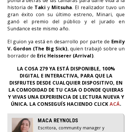
pondrá detrás de las cámaras para darle vida a la
historia de
Taki
y
Mitsuha
. El realizador tuvo un
gran éxito con su último estreno, Minari, que
ganó el premio del público y el jurado en
Sundance este mismo año.
El guion ya está en desarrollo por parte de
Emily
V. Gordon (The Big Sick)
, quien trabajó sobre un
borrador de
Eric Heisserer (Arrival)
.
LA COSA 279 YA ESTÁ DISPONIBLE, 100%
DIGITAL E INTERACTIVA, PARA QUE LA
DISFRUTES DESDE CUALQUIER DISPOSITIVO, EN
LA COMODIDAD DE TU CASA O DONDE QUIERAS
Y VIVAS UNA EXPERIENCIA DE LECTURA NUEVA Y
ÚNICA. LA CONSEGUÍS HACIENDO CLICK
ACÁ
.
MACA REYNOLDS
Escritora, community manager y