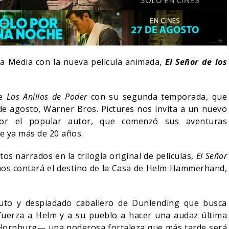
ra Media con la nueva película animada,
El Señor de los
de
Los Anillos de Poder
con su segunda temporada, que
e agosto, Warner Bros. Pictures nos invita a un nuevo
por el popular autor, que comenzó sus aventuras
ce ya más de 20 años.
s narrados en la trilogía original de películas,
El Señor
LA NOCHE DEL DEMONIO:
os contará el destino de la Casa de Helm Hammerhand,
IVE-ACTION DE ZELDA
ESTÁN ENTRE NOSOTROS
E A SU VILLANO
TRAILER FINAL
uto y despiadado caballero de Dunlending que busca
06/08/2026
06/08/2026
CINE
fuerza a Helm y a su pueblo a hacer una audaz última
el Hornburg— una poderosa fortaleza que más tarde será