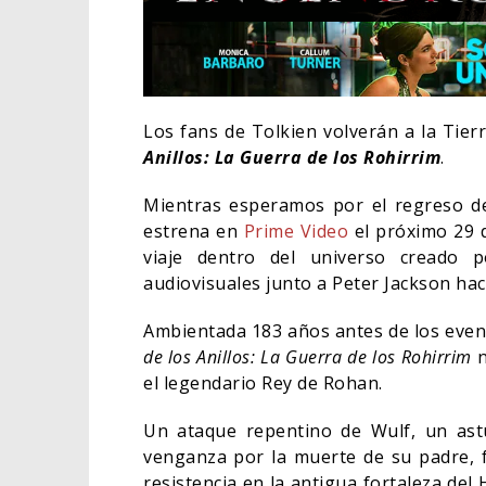
Los fans de Tolkien volverán a la Tier
Anillos: La Guerra de los Rohirrim
.
Mientras esperamos por el regreso 
estrena en
Prime Video
el próximo 29 d
viaje dentro del universo creado 
audiovisuales junto a Peter Jackson ha
Ambientada 183 años antes de los evento
de los Anillos: La Guerra de los Rohirrim
n
EL L
el legendario Rey de Rohan.
ELIG
Un ataque repentino de Wulf, un ast
CINE
venganza por la muerte de su padre, 
resistencia en la antigua fortaleza d