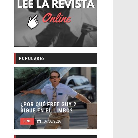
POPULARES
SECUELA DE
 –
¿POR QUÉ FREE GUY 2
WORLD REBI
SIGUE EN EL LIMBO?
DIRECTOR
07/08/2026
07/0
CINE
CINE