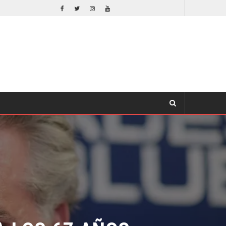
EL LIVE-ACTION DE ZELDA ELIGE A SU VILLANO
CINE
 LOS 67 AÑOS