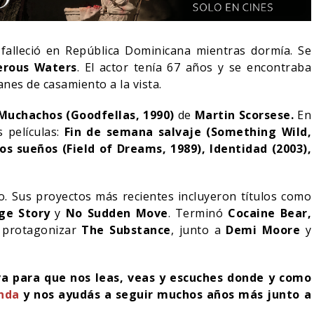
falleció en República Dominicana mientras dormía. Se
erous Waters
. El actor tenía 67 años y se encontraba
anes de casamiento a la vista.
Muchachos (Goodfellas, 1990)
de
Martin Scorsese.
En
s películas:
Fin de semana salvaje (Something Wild,
los sueños (Field of Dreams, 1989),
Identidad (2003),
o. Sus proyectos más recientes incluyeron títulos como
ge Story
y
No Sudden Move
. Terminó
Cocaine Bear,
LA NOCHE DEL DEMONIO:
a protagonizar
The Substance
, junto a
Demi Moore
y
IVE-ACTION DE ZELDA
ESTÁN ENTRE NOSOTROS
E A SU VILLANO
TRAILER FINAL
iva para que nos leas, veas y escuches donde y como
06/08/2026
06/08/2026
CINE
enda
y nos ayudás a seguir muchos años más junto a