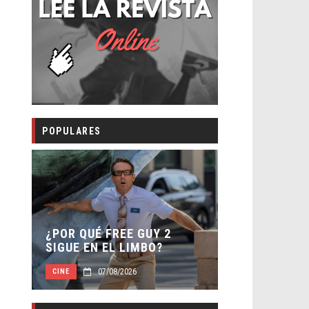
POPULARES
SECUELA DE
 –
¿POR QUÉ FREE GUY 2
WORLD REBI
SIGUE EN EL LIMBO?
DIRECTOR
07/08/2026
07/0
CINE
CINE