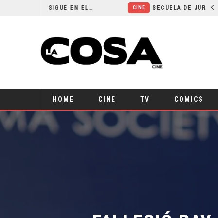
¿POR QUÉ FREE GUY 2 SIGUE EN EL LIMBO?
SECUELA DE JURASSIC WORLD REBIRTH PIERDE DIRECTOR
CINE
HOME
CINE
TV
COMICS
FALLECIÓ RAY 