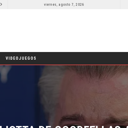
viernes, agosto 7, 2026
RESEÑA LA INVITACIÓN: OLIVIA WILDE REFLEXIONA SOBRE LA VIDA CONYUGAL
CINE
CINE
VIDEOJUEGOS
LIOTTA DE GOODFELLAS A