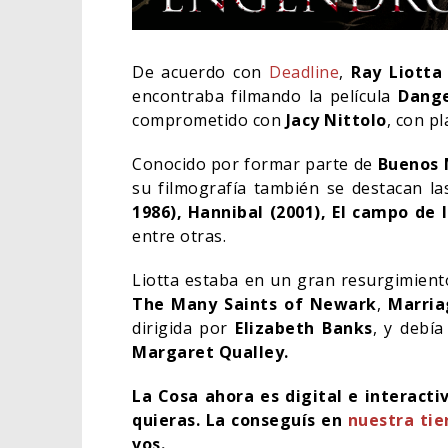
De acuerdo con
Deadline
,
Ray Liotta
encontraba filmando la película
Dang
comprometido con
Jacy
Nittolo
, con pl
Conocido por formar parte de
Buenos 
su filmografía también se destacan la
1986), Hannibal (2001), El campo de 
entre otras.
Liotta estaba en un gran resurgimient
The Many Saints of Newark
,
Marria
dirigida por
Elizabeth Banks
, y debí
EL L
Margaret Qualley.
ELIG
La Cosa ahora es digital e interact
CINE
quieras. La conseguís en
nuestra ti
vos.