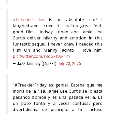
#freakierFriday
is an absolute riot! I
laughed and I cried. It’s such a great feel-
good film. Lindsay Lohan and Jamie Lee
Curtis deliver hilarity and emotion in this
funtastic sequel. I never knew I needed this
film! Oh and Manny Jacinto, I love him.
pic.twitter.com/r4dGxhAP1m
— Jazz Tangcay (@jazzt)
July 23, 2025
“#FreakierFriday es genial. Estaba que me
moría de la risa. Jamie Lee Curtis se lo está
pasando bomba y es una pasada verla. Es
un poco tonta y a veces confusa, pero
divertidísima de principio a fin, incluso