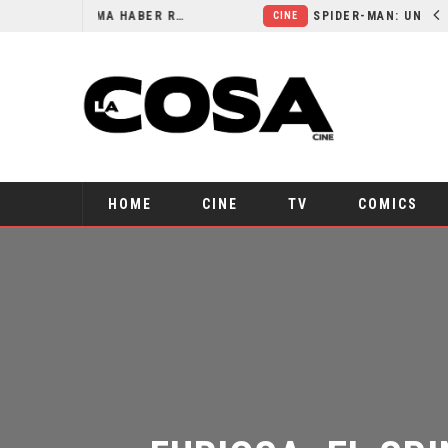
ORLANDO BLOOM AFIRMA HABER RECHAZADO SER BATMAN
SPIDER-MAN: UN NUEVO DÍA ESTÁ IMPARABLE
CINE
HOME
CINE
TV
COMICS
FURIOSA: EL SP