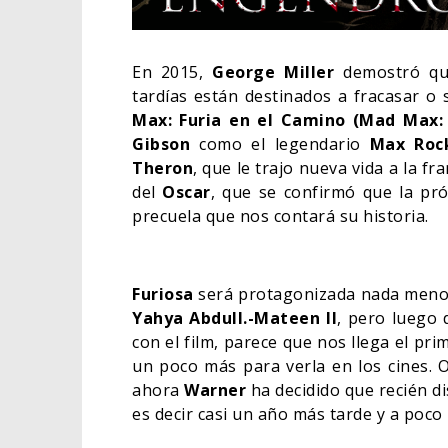
En 2015,
George Miller
demostró que
tardías están destinados a fracasar o
Max: Furia en el Camino (Mad Max:
Gibson
como el legendario
Max Roc
Theron
, que le trajo nueva vida a la f
del
Oscar
, que se confirmó que la pró
precuela que nos contará su historia.
Furiosa
será protagonizada nada men
Yahya Abdull.-Mateen II
, pero luego 
DEST
SOBR
con el film, parece que nos llega el pr
DE W
un poco más para verla en los cines. 
ahora
Warner
ha decidido que recién di
TV
es decir casi un año más tarde y a poco