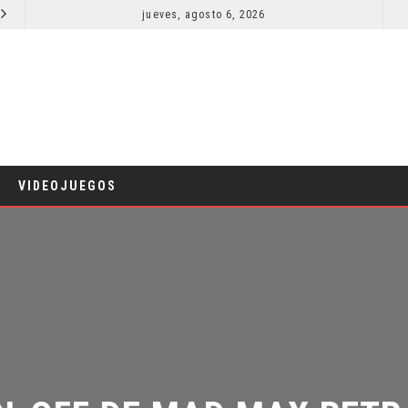
jueves, agosto 6, 2026
¿PODRÍA COLLEEN WING APARECER EN DAREDEVIL: BORN AGAIN?
COMICS
T
VIDEOJUEGOS
IN-OFF DE MAD MAX RETRA