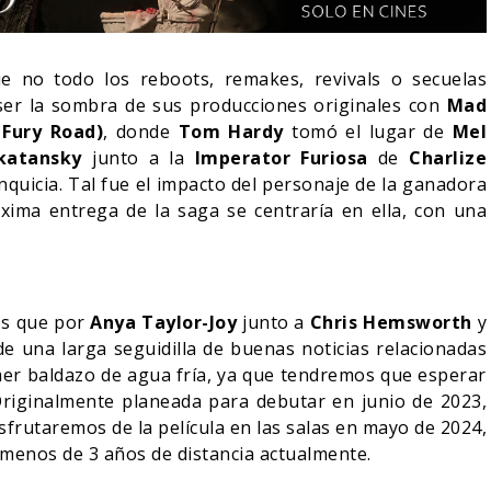
 no todo los reboots, remakes, revivals o secuelas
 ser la sombra de sus producciones originales con
Mad
 Fury Road)
, donde
Tom Hardy
tomó el lugar de
Mel
katansky
junto a la
Imperator Furiosa
de
Charlize
ranquicia. Tal fue el impacto del personaje de la ganadora
xima entrega de la saga se centraría en ella, con una
os que por
Anya Taylor-Joy
junto a
Chris Hemsworth
y
de una larga seguidilla de buenas noticias relacionadas
IN DANIEL CRETTON
E LA CANCELACIÓN
MONSTER – TEMPORADA 
imer baldazo de agua fría, ya que tendremos que esperar
ONDER MAN
PRIMERAS IMÁGENES
Originalmente planeada para debutar en junio de 2023,
sfrutaremos de la película en las salas en mayo de 2024,
04/08/2026
04/08/2026
TV
 menos de 3 años de distancia actualmente.