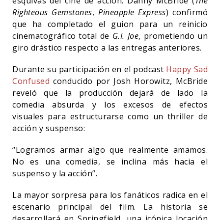
esquivas del cine de acción. Danny McBride (
The
Righteous Gemstones
,
Pineapple Express
) confirmó
que ha completado el guion para un reinicio
cinematográfico total de
G.I. Joe
, prometiendo un
giro drástico respecto a las entregas anteriores.
Durante su participación en el podcast
Happy Sad
Confused
conducido por Josh Horowitz, McBride
reveló que la producción dejará de lado la
comedia absurda y los excesos de efectos
visuales para estructurarse como un thriller de
acción y suspenso:
“Logramos armar algo que realmente amamos.
No es una comedia, se inclina más hacia el
suspenso y la acción”.
La mayor sorpresa para los fanáticos radica en el
escenario principal del film. La historia se
desarrollará en Springfield, una icónica locación