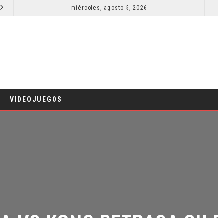
TÁ IMPARABLE
miércoles, agosto 5, 2026
¿PODRÍA COLLEEN WING APARECER EN DAREDEVIL: BORN AGAIN?
COMICS
VIDEOJUEGOS
A VS KONG RETRASA SU E