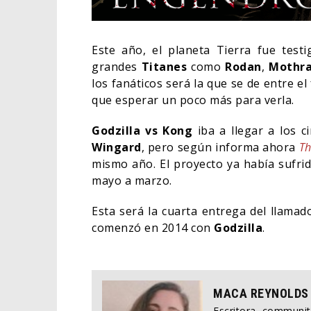
Este año, el planeta Tierra fue test
grandes
Titanes
como
Rodan
,
Mothr
los fanáticos será la que se de entre e
que esperar un poco más para verla.
Godzilla vs Kong
iba a llegar a los 
Wingard
, pero según informa ahora
T
mismo año. El proyecto ya había sufri
mayo a marzo.
Esta será la cuarta entrega del llama
DEST
comenzó en 2014 con
Godzilla
.
SOBR
DE W
TV
MACA REYNOLDS
Escritora, communi