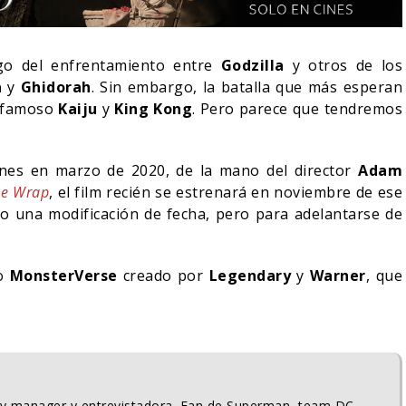
igo del enfrentamiento entre
Godzilla
y otros de los
a
y
Ghidorah
. Sin embargo, la batalla que más esperan
l famoso
Kaiju
y
King Kong
. Pero parece que tendremos
cines en marzo de 2020, de la mano del director
Adam
he Wrap
, el film recién se estrenará en noviembre de ese
do una modificación de fecha, pero para adelantarse de
do
MonsterVerse
creado por
Legendary
y
Warner
, que
IN DANIEL CRETTON
E LA CANCELACIÓN
MONSTER – TEMPORADA 
ONDER MAN
PRIMERAS IMÁGENES
04/08/2026
04/08/2026
TV
ty manager y entrevistadora. Fan de Superman, team DC,