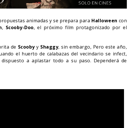
s propuestas animadas y se prepara para
Halloween
con
n
,
Scooby-Doo
, el próximo film protagonizado por el
orita de
Scooby
y
Shaggy
, sin embargo, Pero este año,
uando el huerto de calabazas del vecindario se infect,
e dispuesto a aplastar todo a su paso. Dependerá de
IN DANIEL CRETTON
E LA CANCELACIÓN
MONSTER – TEMPORADA 
ONDER MAN
PRIMERAS IMÁGENES
04/08/2026
04/08/2026
TV