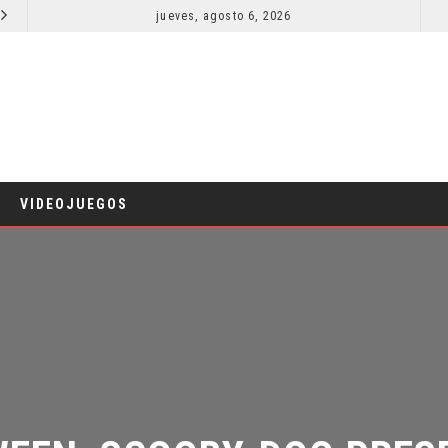
jueves, agosto 6, 2026
¿PODRÍA COLLEEN WING APARECER EN DAREDEVIL: BORN AGAIN?
COMICS
TV
VIDEOJUEGOS
EN, SCOOBY-DOO PRESEN