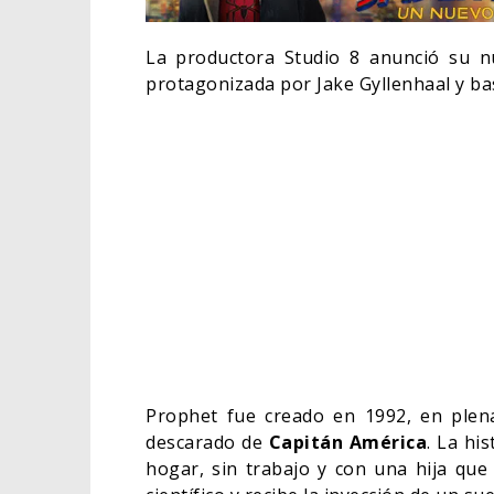
La productora Studio 8 anunció su 
protagonizada por Jake Gyllenhaal y ba
DESTIN 
SOBRE L
DE WOND
Prophet fue creado en 1992, en plena
04
TV
descarado de
Capitán América
. La hi
hogar, sin trabajo y con una hija qu