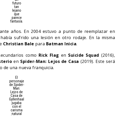
futuro
tan
lejano
que
parece
fantasía.
rante años. En 2004 estuvo a punto de reemplazar en
 había sufrido una lesión en otro rodaje. En la misma
de
Christian Bale
para
Batman Inicia
.
 secundarios como
Rick Flag
en
Suicide Squad
(2016),
sterio
en
Spider-Man: Lejos de Casa
(2019). Este será
io de una nueva franquicia.
El
personaje
de Spider-
Man:
Lejos de
Casa de
Gyllenhaal
jugaba
con el
carisma
natural