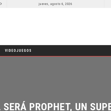
jueves, agosto 6, 2026
¿PODRÍA COLLEEN WING APARECER EN DAREDEVIL: BORN AGAIN?
COMICS
TV
VIDEOJUEGOS
SERÁ PROPHET, UN SUPE