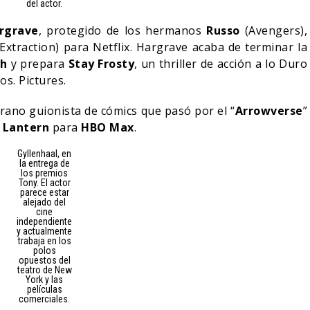
del actor.
rgrave
, protegido de los hermanos
Russo
(Avengers),
(Extraction) para Netflix. Hargrave acaba de terminar la
th
y prepara
Stay Frosty
, un thriller de acción a lo Duro
s. Pictures.
erano guionista de cómics que pasó por el “
Arrowverse
”
 Lantern
para
HBO Max
.
Gyllenhaal, en
la entrega de
los premios
Tony. El actor
parece estar
alejado del
cine
independiente
y actualmente
trabaja en los
polos
opuestos del
teatro de New
York y las
películas
comerciales.