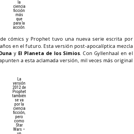
la
ciencia
ficción
más
que
para la
acción.
l de cómics y Prophet tuvo una nueva serie escrita por
ños en el futuro. Esta versión post-apocalíptica mezcla
Duna
y
El Planeta de los Simios
. Con Gyllenhaal en el
 apunten a esta aclamada versión, mil veces más original
La
versión
2012 de
Prophet
también
se va
por la
ciencia
ficción,
pero
como
Star
Wars –
un