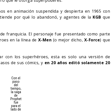
uero que le otorga superpoderes.
ños en animación suspendida y despierta en 1965 con
ntiende por qué lo abandonó, y agentes de la
KGB
que
 de franquicia. El personaje fue presentado como parte
roes en la línea de
X-Men
(o mejor dicho,
X-Force
) que
r con los superhéroes, esta es solo una versión de
rasos de sus cómics, y
en 20 años editó solamente 20
Con el
paso
del
tiempo,
la saga
de
Prophet
fue
para el
lado de