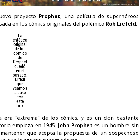
nuevo proyecto
Prophet
, una película de superhéroes
sada en los cómics originales del polémico
Rob Liefeld
.
La
estética
original
de los
cómics
de
Prophet
quedó
en el
pasado.
Difícil
que
veamos
a Jake
con
DANIEL CRETTON
este
A CANCELACIÓN
MONSTER – TEMPORADA 4:
look.
ER MAN
PRIMERAS IMÁGENES
 era “extrema” de los cómics, y es un clon bastante
/08/2026
04/08/2026
TV
storia empieza en 1945.
John Prophet
es un hombre sin
e mantener que acepta la propuesta de un sospechoso