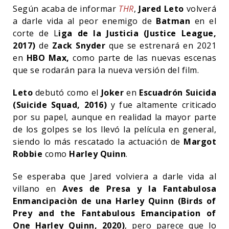
Según acaba de informar
THR
,
Jared Leto
volverá
a darle vida al peor enemigo de
Batman
en el
corte de L
iga de la Justicia (Justice League,
2017)
de
Zack Snyder
que se estrenará en 2021
en
HBO Max,
como parte de las nuevas escenas
que se rodarán para la nueva versión del film.
Leto
debutó como el
Joker
en
Escuadrón Suicida
(Suicide Squad, 2016)
y fue altamente criticado
por su papel, aunque en realidad la mayor parte
de los golpes se los llevó la película en general,
siendo lo más rescatado la actuación de
Margot
Robbie
como
Harley Quinn
.
Se esperaba que Jared volviera a darle vida al
villano en
Aves de Presa y la Fantabulosa
Enmancipaciòn de una Harley Quinn (Birds of
Prey and the Fantabulous Emancipation of
One Harley Quinn, 2020)
, pero parece que lo