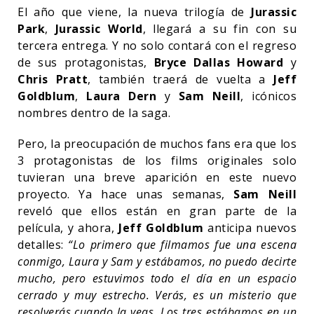
El año que viene, la nueva trilogía de
Jurassic
Park
,
Jurassic World
, llegará a su fin con su
tercera entrega. Y no solo contará con el regreso
de sus protagonistas,
Bryce Dallas Howard
y
Chris Pratt
, también traerá de vuelta a
Jeff
Goldblum
,
Laura Dern
y
Sam Neill
, icónicos
nombres dentro de la saga.
Pero, la preocupación de muchos fans era que los
3 protagonistas de los films originales solo
tuvieran una breve aparición en este nuevo
proyecto. Ya hace unas semanas,
Sam Neill
reveló que ellos están en gran parte de la
película, y ahora,
Jeff Goldblum
anticipa nuevos
detalles:
“Lo primero que filmamos fue una escena
conmigo, Laura y Sam y estábamos, no puedo decirte
mucho, pero estuvimos todo el día en un espacio
cerrado y muy estrecho. Verás, es un misterio que
resolverás cuando la veas. Los tres estábamos en un