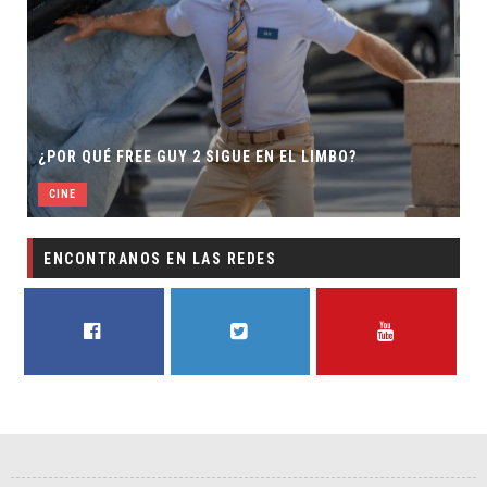
S
¿POR QUÉ FREE GUY 2 SIGUE EN EL LIMBO?
D
CINE
ENCONTRANOS EN LAS REDES
FACEBOOK
TWITTER
YOUTUBE