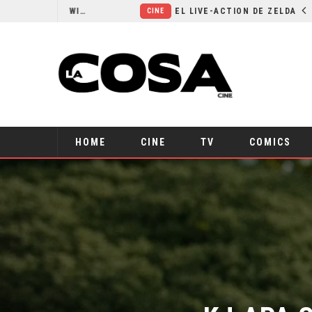
RESEÑA LA INVITACIÓN: OLIVIA WILDE REFLEXIONA SOBRE LA VIDA CONYUGAL
EL LIVE-ACTION DE ZELDA ELIGE A SU VILLANO
CINE
HOME
CINE
TV
COMICS
KJ APA S