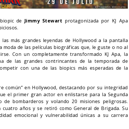
 biopic de
Jimmy Stewart
protagonizada por KJ Apa
iciosos.
e las más grandes leyendas de Hollywood a la pantalla
moda de las películas biográficas que, le guste o no al
guirse. Con un completamente transformado KJ Apa, la
una de las grandes contrincantes de la temporada de
competir con una de las biopics más esperadas de la
re común” en Hollywood, destacando por su integridad
O BLOOM AFIRMA
Fue el primer gran actor en enlistarse para la Segunda
RECHAZADO SER
SPIDER-MAN: UN NUEVO
to de bombarderos y volando 20 misiones peligrosas.
N
DÍA ESTÁ IMPARABLE
 cuatro años y se retiró como General de Brigada. Su
05/08/2026
05/08/2026
CINE
didad emocional y vulnerabilidad únicas a su carrera