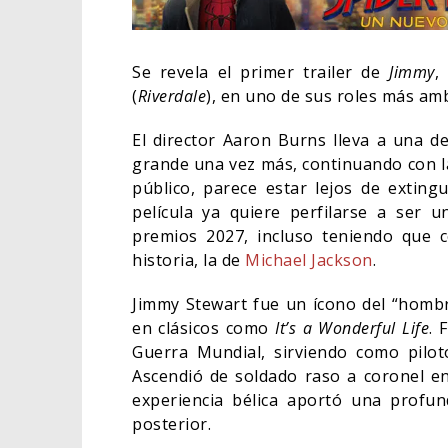
Se revela el primer trailer de
Jimmy
,
(
Riverdale
), en uno de sus roles más amb
El director Aaron Burns lleva a una d
grande una vez más, continuando con la 
público, parece estar lejos de extin
película ya quiere perfilarse a ser 
premios 2027, incluso teniendo que 
historia, la de
Michael Jackson
.
Jimmy Stewart fue un ícono del “homb
ORLAND
en clásicos como
It’s a Wonderful Life
. 
HABER 
Guerra Mundial, sirviendo como pilo
BATMA
Ascendió de soldado raso a coronel en
CINE
experiencia bélica aportó una profun
posterior.