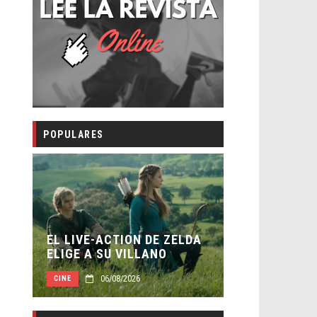
POPULARES
LA NOCHE D
:
EL LIVE-ACTION DE ZELDA
ESTÁN ENT
ELIGE A SU VILLANO
TRAILER FI
06/08/2026
06/0
CINE
CINE