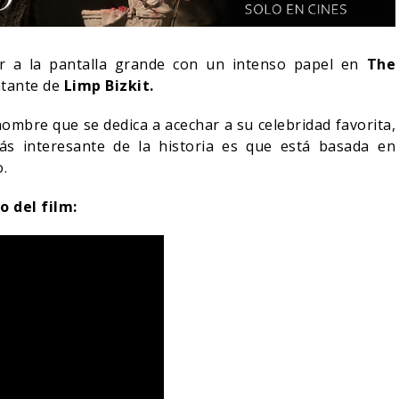
r a la pantalla grande con un intenso papel en
The
ntante de
Limp Bizkit.
hombre que se dedica a acechar a su celebridad favorita,
ás interesante de la historia es que está basada en
o.
o del film:
¿PODRÍA COLLEEN WING
ER-MAN: UN NUEVO
APARECER EN DAREDEVIL
ESTÁ IMPARABLE
BORN AGAIN?
05/08/2026
05/08/2026
COMICS