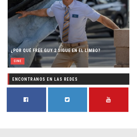
SECUELA D
 QUÉ FREE GUY 2 SIGUE EN EL LIMBO?
DIRECTOR
E
CINE
ENCONTRANOS EN LAS REDES
FACEBOOK
TWITTER
YOUTUBE