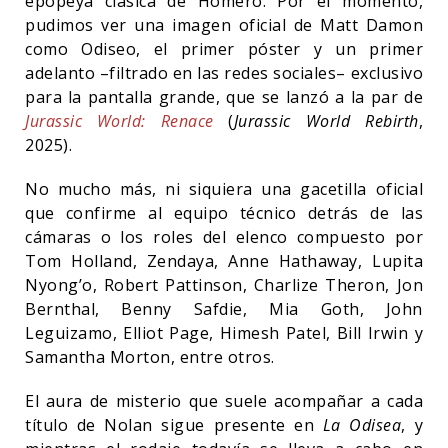
epopeya clásica de Homero. Por el momento,
pudimos ver una imagen oficial de Matt Damon
como Odiseo, el primer póster y un primer
adelanto –filtrado en las redes sociales– exclusivo
para la pantalla grande, que se lanzó a la par de
Jurassic World: Renace
(
Jurassic World Rebirth
,
2025).
No mucho más, ni siquiera una gacetilla oficial
que confirme al equipo técnico detrás de las
cámaras o los roles del elenco compuesto por
Tom Holland, Zendaya, Anne Hathaway, Lupita
Nyong’o, Robert Pattinson, Charlize Theron, Jon
Bernthal, Benny Safdie, Mia Goth, John
Leguizamo, Elliot Page, Himesh Patel, Bill Irwin y
Samantha Morton, entre otros.
El aura de misterio que suele acompañar a cada
título de Nolan sigue presente en
La Odisea
, y