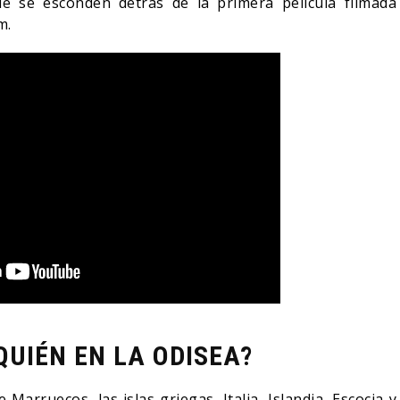
e se esconden detrás de la primera película filmada
m.
QUIÉN EN LA ODISEA?
Marruecos, las islas griegas, Italia, Islandia, Escocia y