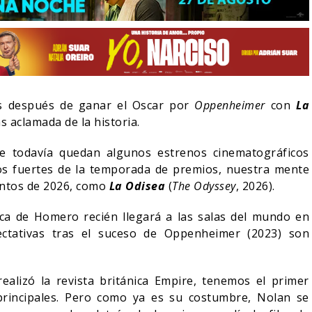
s después de ganar el Oscar por
Oppenheimer
con
La
 aclamada de la historia.
ue todavía quedan algunos estrenos cinematográficos
tos fuertes de la temporada de premios, nuestra mente
entos de 2026, como
La Odisea
(
The Odyssey
, 2026).
ica de Homero recién llegará a las salas del mundo en
LA NOCHE DEL DEMONIO:
ectativas tras el suceso de Oppenheimer (2023) son
ESTÁN ENTRE NOSOTROS –
¿POR QUÉ FREE GUY
TRAILER FINAL
SIGUE EN EL LIMBO
06/08/2026
07/08/2026
CINE
CINE
realizó la revista británica Empire, tenemos el primer
principales. Pero como ya es su costumbre, Nolan se