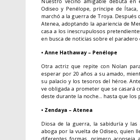
Nuestro vecino amigable debuta en e
Odiseo y Penélope, príncipe de Ítaca
marchó a la guerra de Troya. Después d
Atenea, adoptando la apariencia de Me
casa a los inescrupulosos pretendientes
en busca de noticias sobre el paradero
• Anne Hathaway – Penélope
Otra actriz que repite con Nolan para
esperar por 20 años a su amado, mient
su palacio y los tesoros del héroe. Ant
ve obligada a prometer que se casará cu
deste durante la noche… hasta que los
• Zendaya – Atenea
Diosa de la guerra, la sabiduría y la
aboga por la vuelta de Odiseo, quien ll
diferentes formas, primero aconseja 