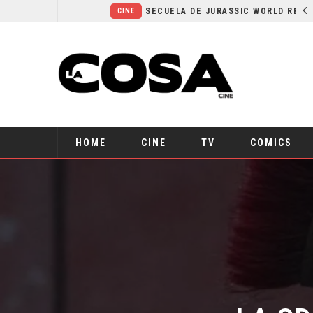
¿POR QUÉ FREE GUY 2 SIGUE EN EL LIMBO?
SECUELA DE JURASSIC WORLD REBIRTH PIERDE DIRECTOR
CINE
HOME
CINE
TV
COMICS
LA ODI