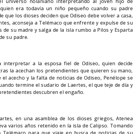
l universo nolaniano interpretando al joven hijo de
, quien era todavía un niño pequeño cuando su padre
e que los dioses deciden que Odiseo debe volver a casa,
ntes, aconseja a Telémaco que enfrente y expulse de su
 de su madre y salga de la isla rumbo a Pilos y Esparta
 de su padre.
 interpretar a la esposa fiel de Odiseo, quien decide
ras la acechan los pretendientes que quieren su mano,
e el acecho y la falta de noticias de Odiseo, Penélope se
ando termine el sudario de Laertes, el que teje de día y
 pretendientes descubren el engaño.
s artes, en una asamblea de los dioses griegos, Atenea
eva varios años retenido en la isla de Calipso. Tomando
a Telémaco para que viaje en busca de noticias de su