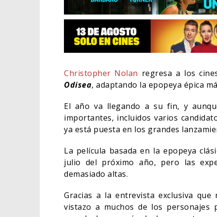
Christopher Nolan
regresa a los cine
Odisea
, adaptando la epopeya épica más
El año va llegando a su fin, y aunq
importantes, incluidos varios candida
ya está puesta en los grandes lanzami
La película basada en la epopeya clás
julio del próximo año, pero las exp
EL LIVE-ACTION DE ZELDA
ELIGE A SU VILLANO
demasiado altas.
06/08/2026
CINE
Gracias a la entrevista exclusiva que 
vistazo a muchos de los personajes 