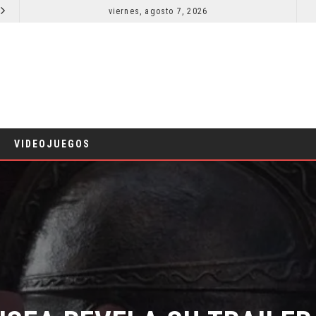
viernes, agosto 7, 2026
RESEÑA LA INVITACIÓN: OLIVIA WILDE REFLEXIONA SOBRE LA VIDA CONYUGAL
CINE
CINE
VIDEOJUEGOS
SEA REVELA SU TRAILER 