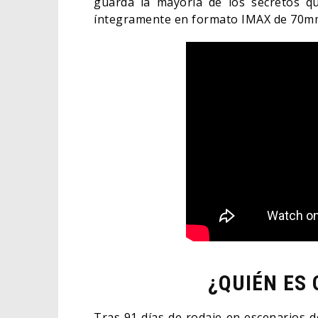
guarda la mayoría de los secretos qu
íntegramente en formato IMAX de 70m
¿QUIÉN ES 
Tras 91 días de rodaje en escenarios de 