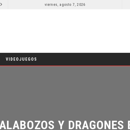
viernes, agosto 7, 2026
EL LIVE-ACTION DE ZELDA ELIGE A SU VILLANO
CINE
CINE
VIDEOJUEGOS
CALABOZOS Y DRAGONES E