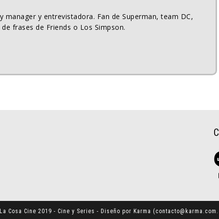
ty manager y entrevistadora. Fan de Superman, team DC,
 de frases de Friends o Los Simpson.
La Cosa Cine 2019 - Cine y Series - Diseño por Karma (
contacto@karma.com.