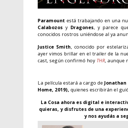
Paramount
está trabajando en una nue
Calabozos
y
Dragones
, y parece qu
conocidos rostros uniéndose al ya anu
Justice Smith
, conocido por estelari
ayer vimos brillar en el trailer de la 
cast, según confirmó hoy
THR
, aunque 
La película estará a cargo de
Jonathan 
Home, 2019),
quienes escribirán el guió
LA N
ESTÁ
La Cosa ahora es digital e interact
TRAI
quieras, y disfrutes de una experien
CINE
y nos ayudás a se