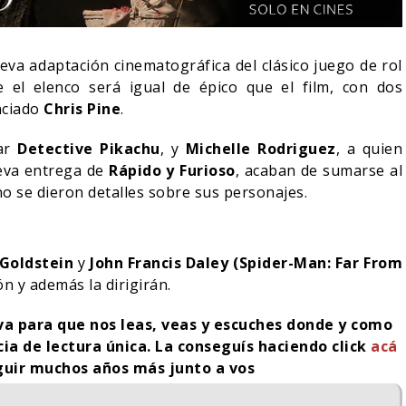
va adaptación cinematográfica del clásico juego de rol
e el elenco será igual de épico que el film, con dos
nciado
Chris Pine
.
zar
Detective Pikachu
, y
Michelle Rodriguez
, a quien
nueva entrega de
Rápido y Furioso
, acaban de sumarse al
no se dieron detalles sobre sus personajes.
Goldstein
y
John Francis Daley (Spider-Man: Far From
n y además la dirigirán.
OCHE DEL DEMONIO:
ORLANDO BLOOM AFIRM
N ENTRE NOSOTROS –
HABER RECHAZADO SER
iva para que nos leas, veas y escuches donde y como
LER FINAL
BATMAN
cia de lectura única. La conseguís haciendo click
acá
06/08/2026
05/08/2026
CINE
guir muchos años más junto a vos