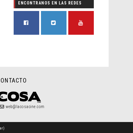
ENCONTRANOS EN LAS REDES
FACEBOOK
TWITTER
YOUTUBE
CONTACTO
web@lacosacine.com
ar
)