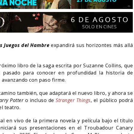
s Juegos del Hambre
expandirá sus horizontes más allá
óximo libro de la saga escrita por Suzanne Collins, que
l pasado para conocer en profundidad la historia de
e avanzando con paso firme.
camino también, que adaptará el nuevo libro, y ahora se
LA NOCHE DEL DEMONIO:
arry Potter
o incluso de
Stranger Things
, el público podrá
IVE-ACTION DE ZELDA
ESTÁN ENTRE NOSOTROS
E A SU VILLANO
TRAILER FINAL
l teatro.
06/08/2026
06/08/2026
CINE
l en vivo de la primera novela y película bajo el título
iniciará sus presentaciones en el Troubadour Canary