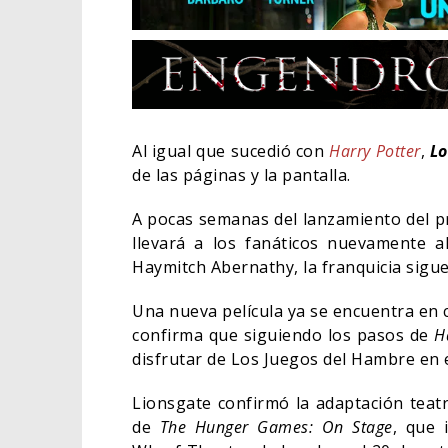
Al igual que sucedió con
Harry Potter
,
Lo
de las páginas y la pantalla.
A pocas semanas del lanzamiento del pr
llevará a los fanáticos nuevamente a
Haymitch Abernathy, la franquicia sigu
Una nueva película ya se encuentra en 
confirma que siguiendo los pasos de
H
EL L
ELIG
disfrutar de Los Juegos del Hambre en e
CINE
Lionsgate confirmó la adaptación teatra
de
The Hunger Games: On Stage
, que 