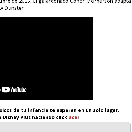
tubre de 2025. El galardonado Conor McPherson adapta
ew Dunster.
sicos de tu infancia te esperan en un solo lugar.
a Disney Plus haciendo click
acá
!