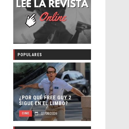
POPULARES
SECUELA DE
 –
¿POR QUÉ FREE GUY 2
WORLD REBI
SIGUE EN EL LIMBO?
DIRECTOR
07/08/2026
07/0
CINE
CINE