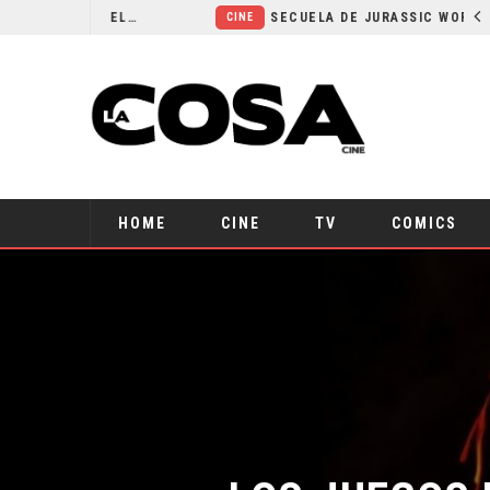
¿POR QUÉ FREE GUY 2 SIGUE EN EL LIMBO?
SECUELA DE JURASSIC WORLD REBIRTH PIERDE DIRECTOR
CINE
HOME
CINE
TV
COMICS
LOS JUEGOS 