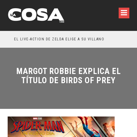
EÑA LA INVITACIÓN: OLIVIA WILDE REFLEXIONA SOBRE LA VIDA CONYUGAL
EL LIVE-ACTION DE ZELDA ELIGE A SU VILLANO
MARGOT ROBBIE EXPLICA EL
TÍTULO DE BIRDS OF PREY