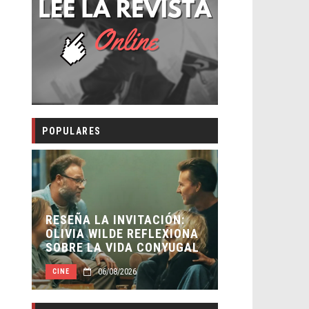
POPULARES
ÑA LA INVITACIÓN:
IA WILDE REFLEXIONA
EL LIVE-ACTION DE ZELD
E LA VIDA CONYUGAL
ELIGE A SU VILLANO
06/08/2026
06/08/2026
CINE