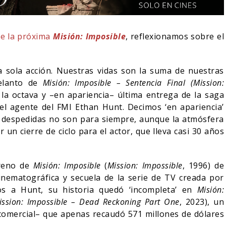
de la próxima
Misión: Imposible
, reflexionamos sobre el
 sola acción. Nuestras vidas son la suma de nuestras
delanto de
Misión: Imposible – Sentencia Final
(Mission:
, la octava y –en apariencia– última entrega de la saga
l agente del FMI Ethan Hunt. Decimos ‘en apariencia’
despedidas no son para siempre, aunque la atmósfera
un cierre de ciclo para el actor, que lleva casi 30 años
AFIRMA
RESE
treno de
Misión: Imposible
(
Mission: Impossible
, 1996) de
O SER
SPIDER-MAN: UN NUEVO
OLIV
nematográfica y secuela de la serie de TV creada por
DÍA ESTÁ IMPARABLE
SOBR
os a Hunt, su historia quedó ‘incompleta’ en
Misión:
05/08/2026
CINE
CINE
ission: Impossible – Dead Reckoning Part One
, 2023), un
 comercial– que apenas recaudó 571 millones de dólares