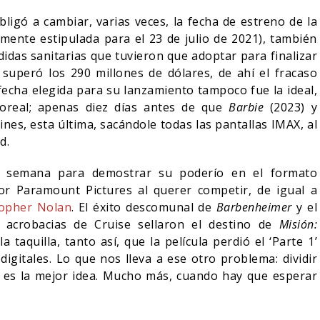
igó a cambiar, varias veces, la fecha de estreno de la
mente estipulada para el 23 de julio de 2021), también
idas sanitarias que tuvieron que adoptar para finalizar
l superó los 290 millones de dólares, de ahí el fracaso
 fecha elegida para su lanzamiento tampoco fue la ideal,
oreal; apenas diez días antes de que
Barbie
(2023) y
cines, esta última, sacándole todas las pantallas IMAX, al
ad.
e semana para demostrar su poderío en el formato
r Paramount Pictures al querer competir, de igual a
topher Nolan
. El éxito descomunal de
Barbenheimer
y el
 acrobacias de Cruise sellaron el destino de
Misión:
a taquilla, tanto así, que la película perdió el ‘Parte 1’
igitales. Lo que nos lleva a ese otro problema: dividir
 es la mejor idea. Mucho más, cuando hay que esperar