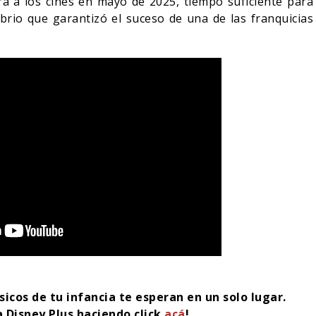
rá a los cines en mayo de 2025, tiempo suficiente para
ibrio que garantizó el suceso de una de las franquicias
sicos de tu infancia te esperan en un solo lugar.
a Disney Plus haciendo click
acá
!