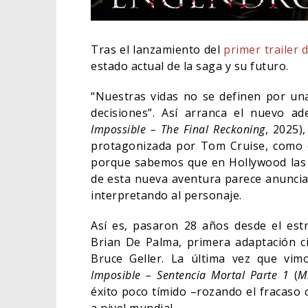
Tras el lanzamiento del
primer trailer 
estado actual de la saga y su futuro.
“Nuestras vidas no se definen por una
decisiones”. Así arranca el nuevo a
Impossible – The Final Reckoning
, 2025)
protagonizada por Tom Cruise, como e
porque sabemos que en Hollywood las 
de esta nueva aventura parece anunciar 
interpretando al personaje.
ORLANDO BLOOM 
Así es, pasaron 28 años desde el es
HABER RECHAZAD
Brian De Palma, primera adaptación ci
BATMAN
Bruce Geller. La última vez que vim
05/08/2026
CINE
Imposible – Sentencia Mortal Parte 1
(
M
éxito poco tímido –rozando el fracaso