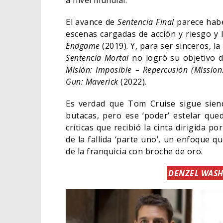
a nivel mundial.
El avance de
Sentencia Final
parece habe
escenas cargadas de acción y riesgo y l
Endgame
(2019). Y, para ser sinceros, l
Sentencia Mortal
no logró su objetivo de
Misión: Imposible – Repercusión (Mission
Gun: Maverick
(2022).
Es verdad que Tom Cruise sigue siend
butacas, pero ese ‘poder’ estelar qu
críticas que recibió la cinta dirigida 
de la fallida ‘parte uno’, un enfoque q
de la franquicia con broche de oro.
DENZEL WASH