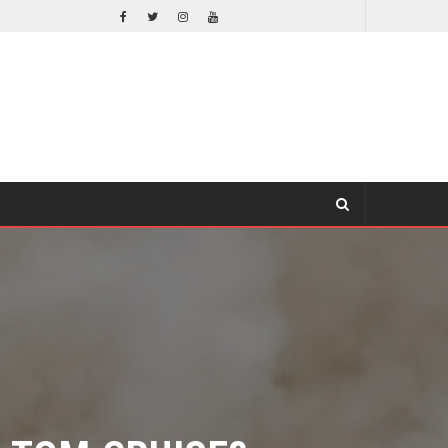
ORLANDO BLOOM AFIRMA HABER RECHAZADO SER BATMAN
CINE
TOM CRUISE?