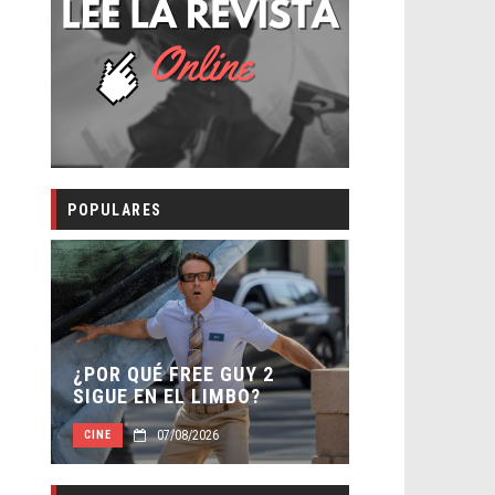
POPULARES
SECUELA DE
 –
¿POR QUÉ FREE GUY 2
WORLD REBI
SIGUE EN EL LIMBO?
DIRECTOR
07/08/2026
07/0
CINE
CINE