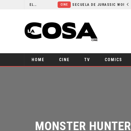
¿POR QUÉ FREE GUY 2 SIGUE EN EL LIMBO?
SECUELA DE JURASSIC WORLD REBIRTH PIERDE DIRECTOR
CINE
HOME
CINE
TV
COMICS
MONSTER HUNTER 