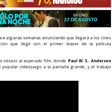
ace algunas semanas anunciando que llegará a los cines
ción que llegó con el primer teaser de la película
o vistazo al esperado film, donde
Paul W. S. Anderson
l popular videojuego a la pantalla grande, y el trabajo
LA NOCHE DEL DEMONIO:
IVE-ACTION DE ZELDA
ESTÁN ENTRE NOSOTROS
E A SU VILLANO
TRAILER FINAL
06/08/2026
06/08/2026
CINE