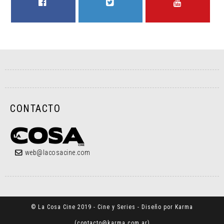
FACEBOOK
TWITTER
YOUTUBE
CONTACTO
web@lacosacine.com
© La Cosa Cine 2019 - Cine y Series - Diseño por Karma
(
contacto@karma.com.ar
)