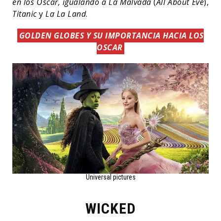
en los Oscar, igualando a La Malvada
(
All About Eve
),
Titanic
y
La La Land
.
GOLDEN GLOBES Y SU IMPORTANCIA HACIA LOS
OSCAR
Universal pictures
WICKED