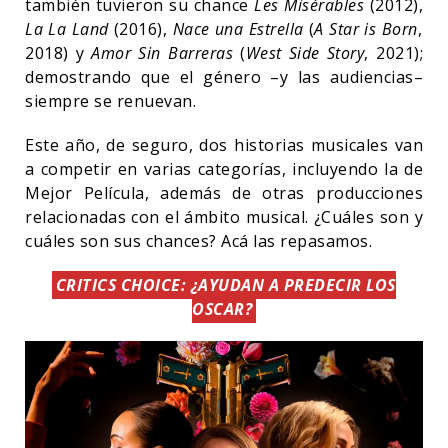
también tuvieron su chance
Les Misérables
(2012),
La La Land
(2016),
Nace una Estrella
(
A Star is Born
,
2018) y
Amor Sin Barreras
(
West Side Story
, 2021);
demostrando que el género –y las audiencias–
siempre se renuevan.
Este año, de seguro, dos historias musicales van
a competir en varias categorías, incluyendo la de
Mejor Película, además de otras producciones
relacionadas con el ámbito musical. ¿Cuáles son y
cuáles son sus chances? Acá las repasamos.
CRITICS CHOICE: ¿AYUDAN A PREDECIR LOS
OSCAR?