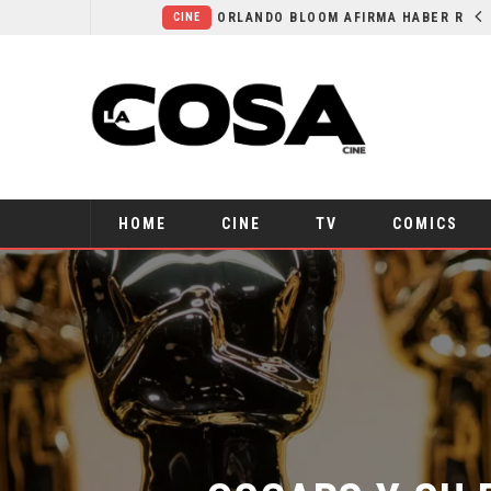
LA NOCHE DEL DEMONIO: ESTÁN ENTRE NOSOTROS – TRAILER FINAL
ORLANDO BLOOM AFIRMA HABER RECHAZADO SER BATMAN
CINE
HOME
CINE
TV
COMICS
OSCARS Y SU F