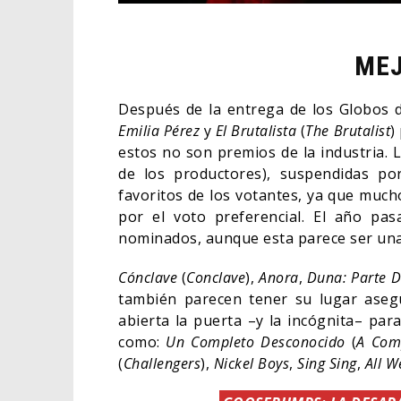
MEJ
Después de la entrega de los Globos d
Emilia Pérez
y
El Brutalista
(
The Brutalist
)
estos no son premios de la industria. 
de los productores), suspendidas po
favoritos de los votantes, ya que muc
por el voto preferencial. El año pa
nominados, aunque esta parece ser una
Cónclave
(
Conclave
),
Anora
,
Duna: Parte 
también parecen tener su lugar aseg
abierta la puerta –y la incógnita– par
como:
Un Completo Desconocido
(
A Com
(
Challengers
),
Nickel Boys
,
Sing Sing
,
All W