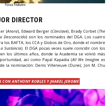
Focus Features
OR DIRECTOR
er (
Anora
), Edward Berger (
Cónclave
), Brady Corbet (
The
o Desconocido
) son los nominados del DGA. Los cuatro
ara los BAFTA, los CCA y Globos de Oro, donde el nombre
La Sustancia
). El DGA pocas veces suele coincidir con los
en los últimos años, donde la Academia se volvió más
 oportunidad, así como Payal Kapadia (
All We Imagine as
 de la nominación: Denis Villeneuve (Dune), Jon M. Chu
 CON ANTHONY ROBLES Y JHAREL JEROME