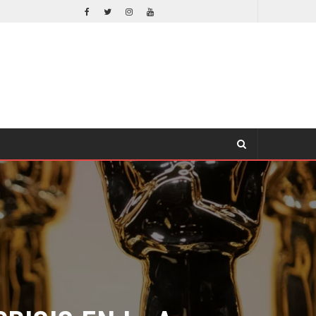
¿PODRÍA COLLEEN WING APARECER EN DAREDEVIL: BORN AGAIN?
TV
SIS EN L. A.