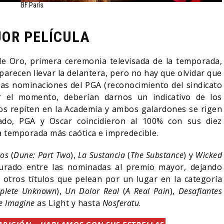
BF París
OR PELÍCULA
e Oro, primera ceremonia televisada de la temporada,
 parecen llevar la delantera, pero no hay que olvidar que
Las nominaciones del PGA (reconocimiento del sindicato
r el momento, deberían darnos un indicativo de los
hos repiten en la Academia y ambos galardones se rigen
sado, PGA y Oscar coincidieron al 100% con sus diez
 temporada más caótica e impredecible.
Dos
(
Dune: Part Two
),
La Sustancia
(
The Substance
) y
Wicked
urado entre las nominadas al premio mayor, dejando
a otros títulos que pelean por un lugar en la categoría
plete Unknown
),
Un Dolor Real
(
A Real Pain
),
Desafiantes
e Imagine
as Light y hasta
Nosferatu
.