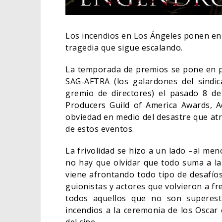
Los incendios en Los Ángeles ponen en
tragedia que sigue escalando.
La temporada de premios se pone en p
SAG-AFTRA (los galardones del sindic
gremio de directores) el pasado 8 de 
Producers Guild of America Awards, 
obviedad en medio del desastre que atr
de estos eventos.
La frivolidad se hizo a un lado –al m
¿PODRÍA COLLEEN WING
no hay que olvidar que todo suma a la
APARECER EN DAREDEVIL:
viene afrontando todo tipo de desafío
BORN AGAIN?
guionistas y actores que volvieron a fr
05/08/2026
COMICS
todos aquellos que no son superestr
incendios a la ceremonia de los Oscar