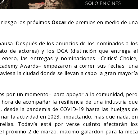
 riesgo los próximos
Oscar
de premios en medio de una
ausa. Después de los anuncios de los nominados a los
ato de actores) y los DGA (distinción que entrega el
enero, las entregas y nominaciones –Critics’ Choice,
Academy Awards– empezaron a correr sus fechas, una
aviesa la ciudad donde se llevan a cabo la gran mayoría
enos por un momento– para apoyar a la comunidad, pero
DESTIN DANIEL CRETTON
LA NOCHE DEL DEMO
 hora de acompañar la resiliencia de una industria que
SOBRE LA CANCELACIÓN
ESTÁN ENTRE NOSO
s, desde la pandemia de COVID-19 hasta las huelgas de
DE WONDER MAN
TRAILER FINAL
enar la actividad en 2023, impactando, más que nada, en
04/08/2026
06/08/2026
TV
CINE
ellas. Todavía está por verse cuánto afectarán los
 el próximo 2 de marzo, máximo galardón para la meca